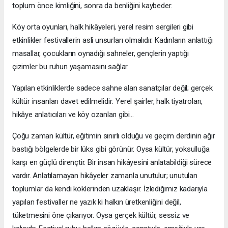
toplum önce kimliğini, sonra da benliğini kaybeder.
Köy orta oyunları, halk hikâyeleri, yerel resim sergileri gibi
etkinlikler festivallerin asli unsurları olmalıdır. Kadınların anlattığı
masallar, çocukların oynadığı sahneler, gençlerin yaptığı
çizimler bu ruhun yaşamasını sağlar.
Yapılan etkinliklerde sadece sahne alan sanatçılar değil; gerçek
kültür insanları davet edilmelidir: Yerel şairler, halk tiyatroları,
hikâye anlatıcıları ve köy ozanları gibi…
Çoğu zaman kültür, eğitimin sınırlı olduğu ve geçim derdinin ağır
bastığı bölgelerde bir lüks gibi görünür. Oysa kültür, yoksulluğa
karşı en güçlü dirençtir. Bir insan hikâyesini anlatabildiği sürece
vardır. Anlatılamayan hikâyeler zamanla unutulur; unutulan
toplumlar da kendi köklerinden uzaklaşır. İzlediğimiz kadarıyla
yapılan festivaller ne yazık ki halkın üretkenliğini değil,
tüketmesini öne çıkarıyor. Oysa gerçek kültür, sessiz ve