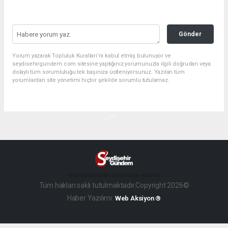
Gönder
Yorum yazarak Topluluk Kuralları’nı kabul etmiş bulunuyor ve
seydisehirgundem.com sitesine yaptığınız yorumunuzla ilgili doğrudan veya
dolaylı tüm sorumluluğu tek başınıza üstleniyorsunuz. Yazılan tüm
yorumlardan site yönetimi hiçbir şekilde sorumlu tutulamaz.
haber paketi
haber scripti
haber yazılımı
Tüm hakları saklı tutulmaktadır.Copyright 2026©
Haber Yazılımı:
Web Aksiyon ®