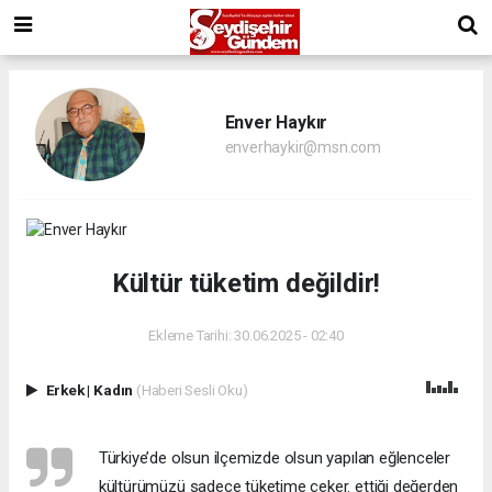
Enver Haykır
enverhaykir@msn.com
Kültür tüketim değildir!
Ekleme Tarihi: 30.06.2025 - 02:40
Erkek
|
Kadın
(Haberi Sesli Oku)
Türkiye’de olsun ilçemizde olsun yapılan eğlenceler
kültürümüzü sadece tüketime çeker. ettiği değerden