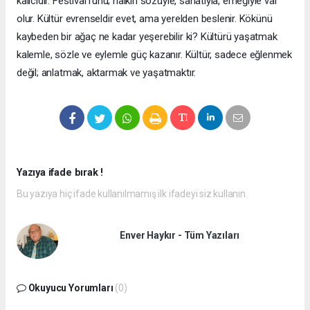
kalıcıdır. Festival ruhu; halkın sözüyle, sanatıyla, emeğiyle var
olur. Kültür evrenseldir evet, ama yerelden beslenir. Kökünü
kaybeden bir ağaç ne kadar yeşerebilir ki? Kültürü yaşatmak
kalemle, sözle ve eylemle güç kazanır. Kültür, sadece eğlenmek
değil; anlatmak, aktarmak ve yaşatmaktır.
Yazıya ifade bırak !
Bu yazıya hiç ifade kullanılmamış ilk ifadeyi siz kullanın.
Enver Haykır - Tüm Yazıları
Okuyucu Yorumları
(0)