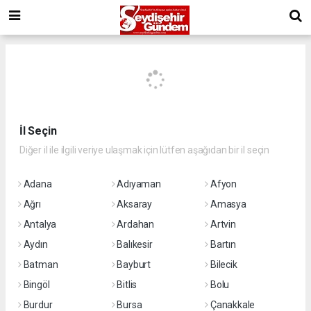
İl Seçin
Diğer il ile ilgili veriye ulaşmak için lütfen aşağıdan bir il seçin
Adana
Adıyaman
Afyon
Ağrı
Aksaray
Amasya
Antalya
Ardahan
Artvin
Aydın
Balıkesir
Bartın
Batman
Bayburt
Bilecik
Bingöl
Bitlis
Bolu
Burdur
Bursa
Çanakkale