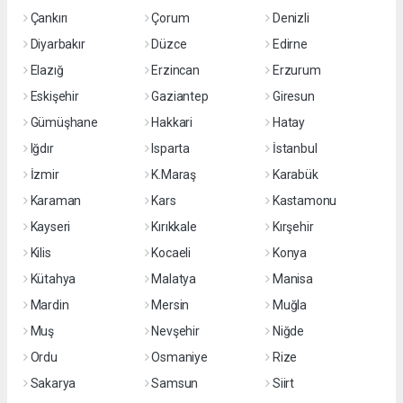
Çankırı
Çorum
Denizli
Diyarbakır
Düzce
Edirne
Elazığ
Erzincan
Erzurum
Eskişehir
Gaziantep
Giresun
Gümüşhane
Hakkari
Hatay
Iğdır
Isparta
İstanbul
İzmir
K.Maraş
Karabük
Karaman
Kars
Kastamonu
Kayseri
Kırıkkale
Kırşehir
Kilis
Kocaeli
Konya
Kütahya
Malatya
Manisa
Mardin
Mersin
Muğla
Muş
Nevşehir
Niğde
Ordu
Osmaniye
Rize
Sakarya
Samsun
Siirt