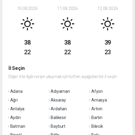
10.08.2026
11.08.2026
12.08.2026
38
38
39
22
22
23
İl Seçin
Diğer il ile ilgili veriye ulaşmak için lütfen aşağıdan bir il seçin
Adana
Adıyaman
Afyon
Ağrı
Aksaray
Amasya
Antalya
Ardahan
Artvin
Aydın
Balıkesir
Bartın
Batman
Bayburt
Bilecik