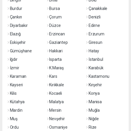
Bingöl
Bitlis
Bolu
Burdur
Bursa
Çanakkale
Çankırı
Çorum
Denizli
Diyarbakır
Düzce
Edirne
Elazığ
Erzincan
Erzurum
Eskişehir
Gaziantep
Giresun
Gümüşhane
Hakkari
Hatay
Iğdır
Isparta
İstanbul
İzmir
K.Maraş
Karabük
Karaman
Kars
Kastamonu
Kayseri
Kırıkkale
Kırşehir
Kilis
Kocaeli
Konya
Kütahya
Malatya
Manisa
Mardin
Mersin
Muğla
Muş
Nevşehir
Niğde
Ordu
Osmaniye
Rize