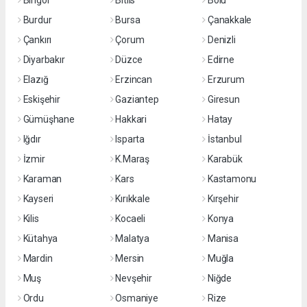
Bingöl
Bitlis
Bolu
Burdur
Bursa
Çanakkale
Çankırı
Çorum
Denizli
Diyarbakır
Düzce
Edirne
Elazığ
Erzincan
Erzurum
Eskişehir
Gaziantep
Giresun
Gümüşhane
Hakkari
Hatay
Iğdır
Isparta
İstanbul
İzmir
K.Maraş
Karabük
Karaman
Kars
Kastamonu
Kayseri
Kırıkkale
Kırşehir
Kilis
Kocaeli
Konya
Kütahya
Malatya
Manisa
Mardin
Mersin
Muğla
Muş
Nevşehir
Niğde
Ordu
Osmaniye
Rize