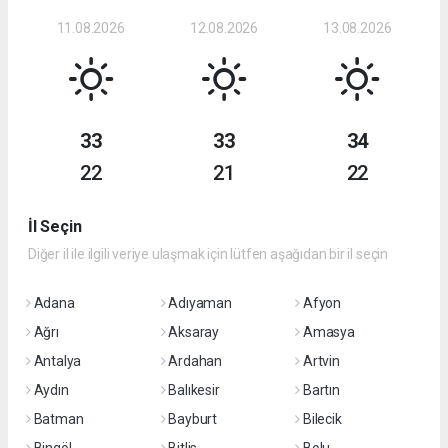
11.08.2026
12.08.2026
13.08.2026
33
33
34
22
21
22
İl Seçin
Diğer il ile ilgili veriye ulaşmak için lütfen aşağıdan bir il seçin
Adana
Adıyaman
Afyon
Ağrı
Aksaray
Amasya
Antalya
Ardahan
Artvin
Aydın
Balıkesir
Bartın
Batman
Bayburt
Bilecik