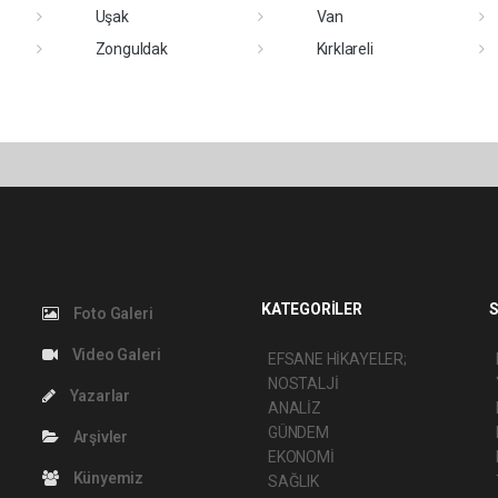
Uşak
Van
Zonguldak
Kırklareli
KATEGORİLER
S
Foto Galeri
Video Galeri
EFSANE HİKAYELER;
NOSTALJİ
Yazarlar
ANALİZ
GÜNDEM
Arşivler
EKONOMİ
Künyemiz
SAĞLIK