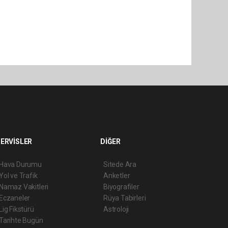
ERVİSLER
DİĞER
Hava Durumu
Sitede Ara
Yol ve Trafik
Anketler
Namaz Vakitleri
Biyografiler
Eczaneler
Rüya Tabirleri
Lig Fikstürü
Astroloji
Tarihte Bugün