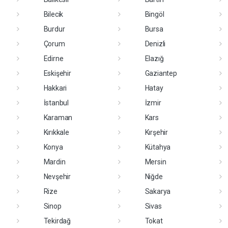
Bilecik
Bingöl
Burdur
Bursa
Çorum
Denizli
Edirne
Elazığ
Eskişehir
Gaziantep
Hakkari
Hatay
İstanbul
İzmir
Karaman
Kars
Kırıkkale
Kırşehir
Konya
Kütahya
Mardin
Mersin
Nevşehir
Niğde
Rize
Sakarya
Sinop
Sivas
Tekirdağ
Tokat