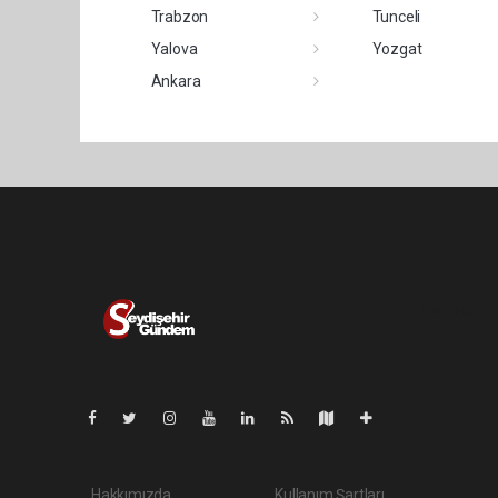
Trabzon
Tunceli
Yalova
Yozgat
Ankara
Pro-0.143
Hakkımızda
Kullanım Şartları