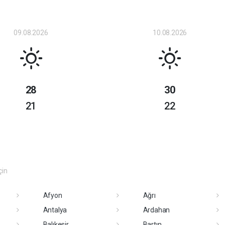
09.08.2026
10.08.2026
28
30
21
22
çin
Afyon
Ağrı
Antalya
Ardahan
Balıkesir
Bartın