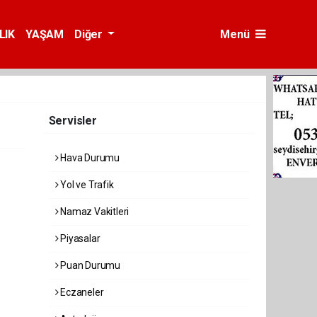
LIK
YAŞAM
Diğer
Menü
Servisler
Hava Durumu
Yol ve Trafik
Namaz Vakitleri
Piyasalar
Puan Durumu
Eczaneler