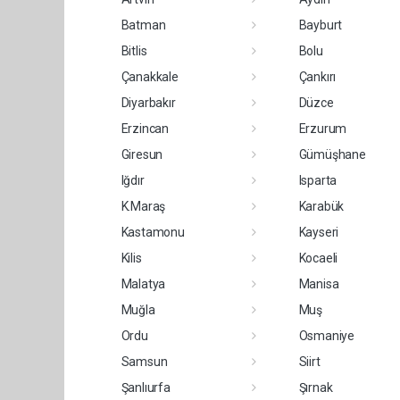
Batman
Bayburt
Bitlis
Bolu
Çanakkale
Çankırı
Diyarbakır
Düzce
Erzincan
Erzurum
Giresun
Gümüşhane
Iğdır
Isparta
K.Maraş
Karabük
Kastamonu
Kayseri
Kilis
Kocaeli
Malatya
Manisa
Muğla
Muş
Ordu
Osmaniye
Samsun
Siirt
Şanlıurfa
Şırnak