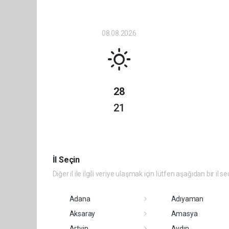
08.08.2026
28
21
İl Seçin
Diğer il ile ilgili veriye ulaşmak için lütfen aşağıdan bir il se
Adana
Adıyaman
Aksaray
Amasya
Artvin
Aydın