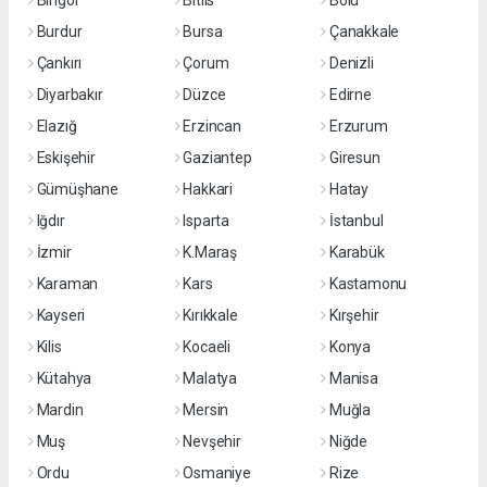
Bingöl
Bitlis
Bolu
Burdur
Bursa
Çanakkale
Çankırı
Çorum
Denizli
Diyarbakır
Düzce
Edirne
Elazığ
Erzincan
Erzurum
Eskişehir
Gaziantep
Giresun
Gümüşhane
Hakkari
Hatay
Iğdır
Isparta
İstanbul
İzmir
K.Maraş
Karabük
Karaman
Kars
Kastamonu
Kayseri
Kırıkkale
Kırşehir
Kilis
Kocaeli
Konya
Kütahya
Malatya
Manisa
Mardin
Mersin
Muğla
Muş
Nevşehir
Niğde
Ordu
Osmaniye
Rize