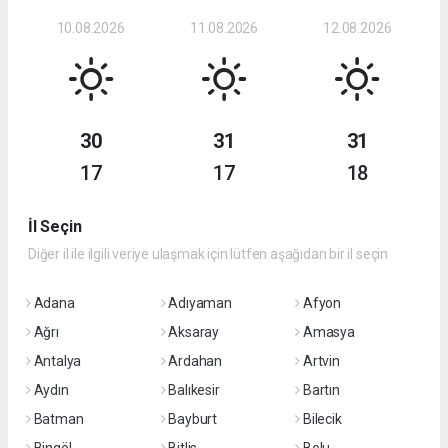
10.08.2026
11.08.2026
12.08.2026
30
31
31
17
17
18
İl Seçin
Diğer il ile ilgili veriye ulaşmak için lütfen aşağıdan bir il seçin
Adana
Adıyaman
Afyon
Ağrı
Aksaray
Amasya
Antalya
Ardahan
Artvin
Aydın
Balıkesir
Bartın
Batman
Bayburt
Bilecik