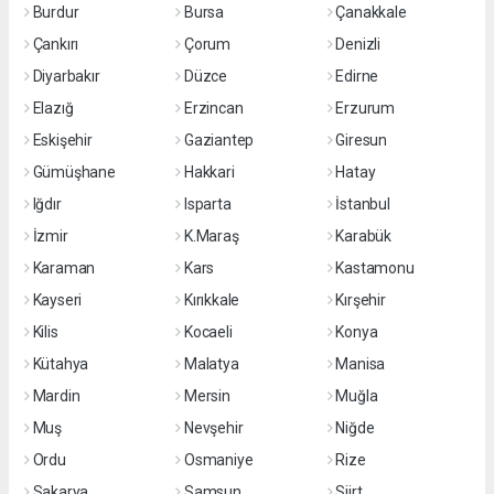
Burdur
Bursa
Çanakkale
Çankırı
Çorum
Denizli
Diyarbakır
Düzce
Edirne
Elazığ
Erzincan
Erzurum
Eskişehir
Gaziantep
Giresun
Gümüşhane
Hakkari
Hatay
Iğdır
Isparta
İstanbul
İzmir
K.Maraş
Karabük
Karaman
Kars
Kastamonu
Kayseri
Kırıkkale
Kırşehir
Kilis
Kocaeli
Konya
Kütahya
Malatya
Manisa
Mardin
Mersin
Muğla
Muş
Nevşehir
Niğde
Ordu
Osmaniye
Rize
Sakarya
Samsun
Siirt