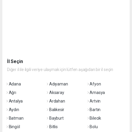
İl Seçin
Diğer il ile ilgili veriye ulaşmak için lütfen aşağıdan bir il seçin
Adana
Adıyaman
Afyon
Ağrı
Aksaray
Amasya
Antalya
Ardahan
Artvin
Aydın
Balıkesir
Bartın
Batman
Bayburt
Bilecik
Bingöl
Bitlis
Bolu