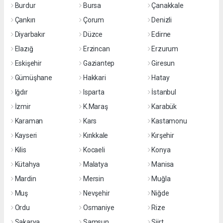
Burdur
Bursa
Çanakkale
Çankırı
Çorum
Denizli
Diyarbakır
Düzce
Edirne
Elazığ
Erzincan
Erzurum
Eskişehir
Gaziantep
Giresun
Gümüşhane
Hakkari
Hatay
Iğdır
Isparta
İstanbul
İzmir
K.Maraş
Karabük
Karaman
Kars
Kastamonu
Kayseri
Kırıkkale
Kırşehir
Kilis
Kocaeli
Konya
Kütahya
Malatya
Manisa
Mardin
Mersin
Muğla
Muş
Nevşehir
Niğde
Ordu
Osmaniye
Rize
Sakarya
Samsun
Siirt