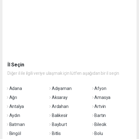
İl Seçin
Diğer il ile ilgili veriye ulaşmak için lütfen aşağıdan bir il seçin
Adana
Adıyaman
Afyon
Ağrı
Aksaray
Amasya
Antalya
Ardahan
Artvin
Aydın
Balıkesir
Bartın
Batman
Bayburt
Bilecik
Bingöl
Bitlis
Bolu