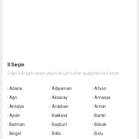
İl Seçin
Diğer il ile ilgili veriye ulaşmak için lütfen aşağıdan bir il seçin
Adana
Adıyaman
Afyon
Ağrı
Aksaray
Amasya
Antalya
Ardahan
Artvin
Aydın
Balıkesir
Bartın
Batman
Bayburt
Bilecik
Bingöl
Bitlis
Bolu