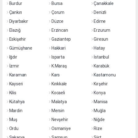
Burdur
Bursa
Çanakkale
Çankırı
Çorum
Denizli
Diyarbakır
Düzce
Edirne
Elazığ
Erzincan
Erzurum
Eskişehir
Gaziantep
Giresun
Gümüşhane
Hakkari
Hatay
Iğdır
Isparta
İstanbul
İzmir
K.Maraş
Karabük
Karaman
Kars
Kastamonu
Kayseri
Kırıkkale
Kırşehir
Kilis
Kocaeli
Konya
Kütahya
Malatya
Manisa
Mardin
Mersin
Muğla
Muş
Nevşehir
Niğde
Ordu
Osmaniye
Rize
Sakarya
Samsun
Siirt