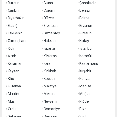
Burdur
Bursa
Çanakkale
Çankırı
Çorum
Denizli
Diyarbakır
Düzce
Edirne
Elazığ
Erzincan
Erzurum
Eskişehir
Gaziantep
Giresun
Gümüşhane
Hakkari
Hatay
Iğdır
Isparta
İstanbul
İzmir
K.Maraş
Karabük
Karaman
Kars
Kastamonu
Kayseri
Kırıkkale
Kırşehir
Kilis
Kocaeli
Konya
Kütahya
Malatya
Manisa
Mardin
Mersin
Muğla
Muş
Nevşehir
Niğde
Ordu
Osmaniye
Rize
Sakarya
Samsun
Siirt