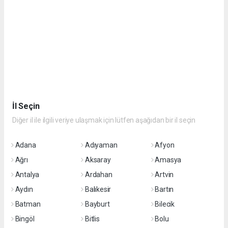
İl Seçin
Diğer il ile ilgili veriye ulaşmak için lütfen aşağıdan bir il seçin
Adana
Adıyaman
Afyon
Ağrı
Aksaray
Amasya
Antalya
Ardahan
Artvin
Aydın
Balıkesir
Bartın
Batman
Bayburt
Bilecik
Bingöl
Bitlis
Bolu