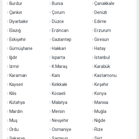
Burdur
Bursa
Çanakkale
Çankırı
Çorum
Denizli
Diyarbakır
Düzce
Edirne
Elazığ
Erzincan
Erzurum
Eskişehir
Gaziantep
Giresun
Gümüşhane
Hakkari
Hatay
Iğdır
Isparta
İstanbul
İzmir
K.Maraş
Karabük
Karaman
Kars
Kastamonu
Kayseri
Kırıkkale
Kırşehir
Kilis
Kocaeli
Konya
Kütahya
Malatya
Manisa
Mardin
Mersin
Muğla
Muş
Nevşehir
Niğde
Ordu
Osmaniye
Rize
Sakarya
Samsun
Siirt