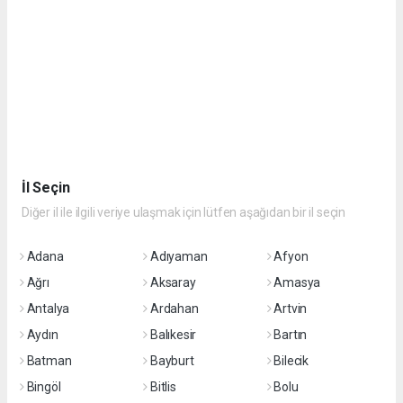
İl Seçin
Diğer il ile ilgili veriye ulaşmak için lütfen aşağıdan bir il seçin
Adana
Adıyaman
Afyon
Ağrı
Aksaray
Amasya
Antalya
Ardahan
Artvin
Aydın
Balıkesir
Bartın
Batman
Bayburt
Bilecik
Bingöl
Bitlis
Bolu