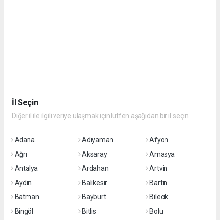
İl Seçin
Diğer il ile ilgili veriye ulaşmak için lütfen aşağıdan bir il seçin
Adana
Adıyaman
Afyon
Ağrı
Aksaray
Amasya
Antalya
Ardahan
Artvin
Aydın
Balıkesir
Bartın
Batman
Bayburt
Bilecik
Bingöl
Bitlis
Bolu