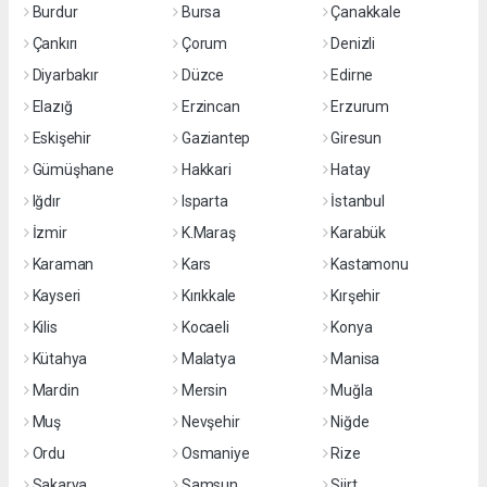
Burdur
Bursa
Çanakkale
Çankırı
Çorum
Denizli
Diyarbakır
Düzce
Edirne
Elazığ
Erzincan
Erzurum
Eskişehir
Gaziantep
Giresun
Gümüşhane
Hakkari
Hatay
Iğdır
Isparta
İstanbul
İzmir
K.Maraş
Karabük
Karaman
Kars
Kastamonu
Kayseri
Kırıkkale
Kırşehir
Kilis
Kocaeli
Konya
Kütahya
Malatya
Manisa
Mardin
Mersin
Muğla
Muş
Nevşehir
Niğde
Ordu
Osmaniye
Rize
Sakarya
Samsun
Siirt