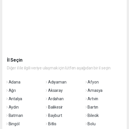
İl Seçin
Diğer il ile ilgili veriye ulaşmak için lütfen aşağıdan bir il seçin
Adana
Adıyaman
Afyon
Ağrı
Aksaray
Amasya
Antalya
Ardahan
Artvin
Aydın
Balıkesir
Bartın
Batman
Bayburt
Bilecik
Bingöl
Bitlis
Bolu