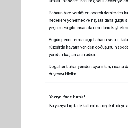
umutlu hisseder. Parklar çocuk sesleriyle dol
Baharın bize verdiği en önemli derslerden bi
hedeflere yönelmek ve hayata daha güçlü sarıl
yeşermesi gibi, insan da umudunu kaybetmede
Bugün penceremizi açıp baharın sesine kulak
rüzgârda hayatın yeniden doğuşunu hissedel
yeniden başlamanın adıdır.
Doğa her bahar yeniden uyanırken, insana da
duymayı bilelim.
Yazıya ifade bırak !
Bu yazıya hiç ifade kullanılmamış ilk ifadeyi si