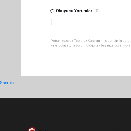
Okuyucu Yorumları
(0)
Yorum yazarak Topluluk Kuralları’nı kabul etmiş bul
veya dolaylı tüm sorumluluğu tek başınıza üstleniyor
Sonraki
Pro-0.034