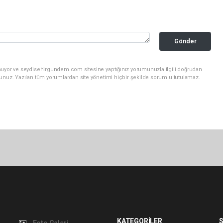
Gönder
unuyor ve seydisehirgundem.com sitesine yaptığınız yorumunuzla ilgili doğrudan
sunuz. Yazılan tüm yorumlardan site yönetimi hiçbir şekilde sorumlu tutulamaz.
KATEGORİLER
S
Foto Galeri