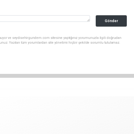
Gönder
unuyor ve seydisehirgundem.com sitesine yaptığınız yorumunuzla ilgili doğrudan
sunuz. Yazılan tüm yorumlardan site yönetimi hiçbir şekilde sorumlu tutulamaz.