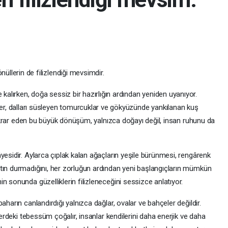
üllerin de filizlendiği mevsimdir.
 kalırken, doğa sessiz bir hazırlığın ardından yeniden uyanıyor.
ler, dalları süsleyen tomurcuklar ve gökyüzünde yankılanan kuş
 tekrar eden bu büyük dönüşüm, yalnızca doğayı değil, insan ruhunu da
yesidir. Aylarca çıplak kalan ağaçların yeşile bürünmesi, rengârenk
tın durmadığını, her zorluğun ardından yeni başlangıçların mümkün
n sonunda güzelliklerin filizleneceğini sessizce anlatıyor.
aharın canlandırdığı yalnızca dağlar, ovalar ve bahçeler değildir.
zlerdeki tebessüm çoğalır, insanlar kendilerini daha enerjik ve daha