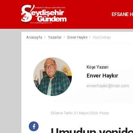
EFSANE H
Anasayfa
Yazarlar
Enver Haykır
Yazı Detayı
Köşe Yazarı
Enver Haykır
enverhaykir@msn.com
Ekleme Tarihi: 31 Mayıs 2026 -Pazar
Umudun yeniden