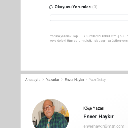
Okuyucu Yorumları
(0)
Yorum yazarak Topluluk Kuralları’nı kabul etmiş bul
veya dolaylı tüm sorumluluğu tek başınıza üstleniyor
Anasayfa
Yazarlar
Enver Haykır
Yazı Detayı
Köşe Yazarı
Enver Haykır
enverhaykir@msn.com