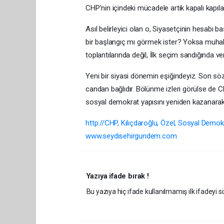
CHP'nin içindeki mücadele artık kapalı kapıl
Asıl belirleyici olan o, Siyasetçinin hesabı 
bir başlangıç mı görmek ister? Yoksa muhal
toplantılarında değil, İlk seçim sandığında ve
Yeni bir siyasi dönemin eşiğindeyiz. Son söz
candan bağlıdır. Bölünme izleri görülse de C
sosyal demokrat yapısını yeniden kazanarak 
http://CHP, Kılıçdaroğlu, Özel, Sosyal Demok
www.seydisehirgundem.com
Yazıya ifade bırak !
Bu yazıya hiç ifade kullanılmamış ilk ifadeyi si