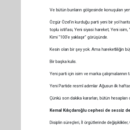
Ve bütün bunların gölgesinde konuşulan yeni pa
Özgür Özel'in kurduğu parti yeni bir yol harita
toplu istifası, Yeni siyasi hareket, Yeni isim, Y
Kimi "100'e yaklaşır" görüşünde.
Kesin olan bir şey yok. Ama hareketliliğin bü
Bir başka kulis.
Yeni parti için isim ve marka çalışmaların
Yeni Partide resmî adımlar Ağusun ilk haftas
Çünkü son dakika kararları, bütün hesapları de
Kemal Kılıçdaroğlu cephesi de sessiz de
Disiplin süreçleri, İl örgütlerinde değişiklikle