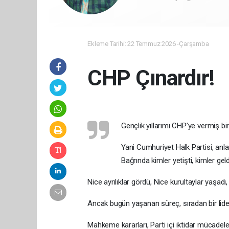
Ekleme Tarihi: 22 Temmuz 2026 -Çarşamba
CHP Çınardır!
Gençlik yıllarımı CHP’ye vermiş bir
Yani Cumhuriyet Halk Partisi, anlam
Bağrında kimler yetişti, kimler gel
Nice ayrılıklar gördü, Nice kurultaylar yaşadı, 
Ancak bugün yaşanan süreç, sıradan bir lid
Mahkeme kararları, Parti içi iktidar mücadelesi,