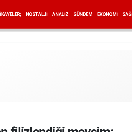
İKAYELER;
NOSTALJİ
ANALİZ
GÜNDEM
EKONOMİ
SAĞ
 filizlendiği mevsim: