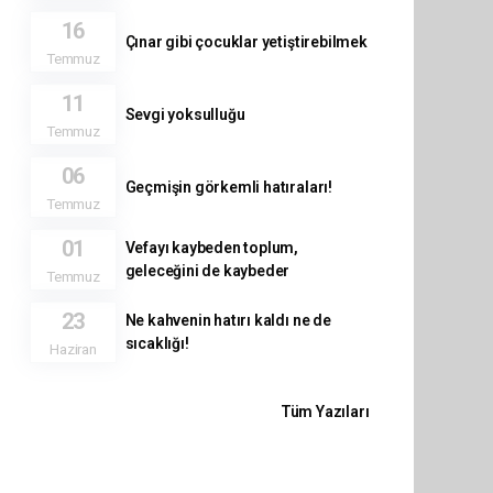
16
Çınar gibi çocuklar yetiştirebilmek
Temmuz
11
Sevgi yoksulluğu
Temmuz
06
Geçmişin görkemli hatıraları!
Temmuz
01
Vefayı kaybeden toplum,
geleceğini de kaybeder
Temmuz
23
Ne kahvenin hatırı kaldı ne de
sıcaklığı!
Haziran
Tüm Yazıları