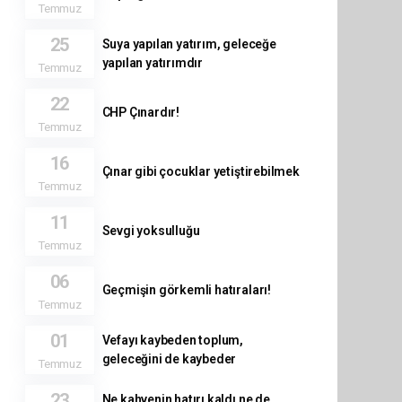
Temmuz
25
Suya yapılan yatırım, geleceğe
yapılan yatırımdır
Temmuz
22
CHP Çınardır!
Temmuz
16
Çınar gibi çocuklar yetiştirebilmek
Temmuz
11
Sevgi yoksulluğu
Temmuz
06
Geçmişin görkemli hatıraları!
Temmuz
01
Vefayı kaybeden toplum,
geleceğini de kaybeder
Temmuz
23
Ne kahvenin hatırı kaldı ne de