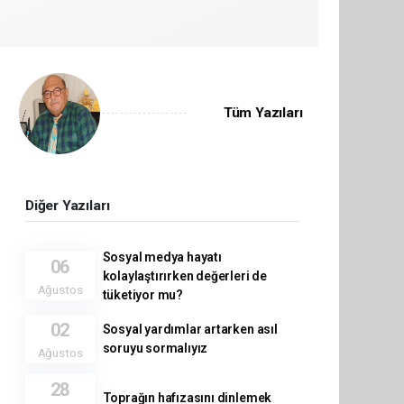
Tüm Yazıları
Diğer Yazıları
Sosyal medya hayatı
06
kolaylaştırırken değerleri de
Ağustos
tüketiyor mu?
02
Sosyal yardımlar artarken asıl
soruyu sormalıyız
Ağustos
28
Toprağın hafızasını dinlemek