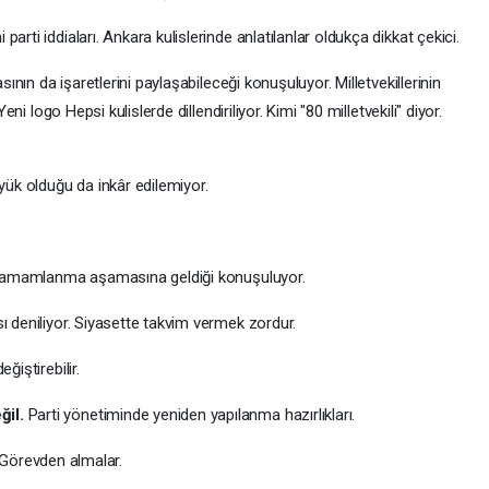
rti iddiaları. Ankara kulislerinde anlatılanlar oldukça dikkat çekici.
sının da işaretlerini paylaşabileceği konuşuluyor. Milletvekillerinin
eni logo Hepsi kulislerde dillendiriliyor. Kimi "80 milletvekili" diyor.
yük olduğu da inkâr edilemiyor.
ın tamamlanma aşamasına geldiği konuşuluyor.
ı deniliyor. Siyasette takvim vermek zordur.
ğiştirebilir.
ğil.
Parti yönetiminde yeniden yapılanma hazırlıkları.
r, Görevden almalar.