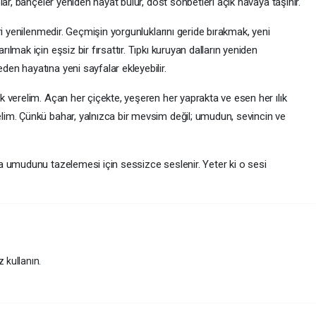
ar, bahçeler yeniden hayat bulur, dost sohbetleri açık havaya taşınır.
ri yenilenmedir. Geçmişin yorgunluklarını geride bırakmak, yeni
mak için eşsiz bir fırsattır. Tıpkı kuruyan dalların yeniden
n hayatına yeni sayfalar ekleyebilir.
 verelim. Açan her çiçekte, yeşeren her yaprakta ve esen her ılık
im. Çünkü bahar, yalnızca bir mevsim değil; umudun, sevincin ve
 umudunu tazelemesi için sessizce seslenir. Yeter ki o sesi
z kullanın.