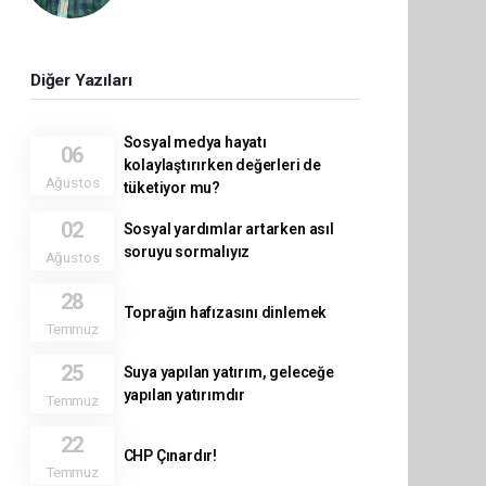
Diğer Yazıları
Sosyal medya hayatı
06
kolaylaştırırken değerleri de
Ağustos
tüketiyor mu?
02
Sosyal yardımlar artarken asıl
soruyu sormalıyız
Ağustos
28
Toprağın hafızasını dinlemek
Temmuz
25
Suya yapılan yatırım, geleceğe
yapılan yatırımdır
Temmuz
22
CHP Çınardır!
Temmuz