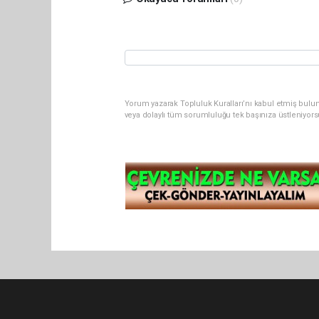
Yorum yazarak Topluluk Kuralları’nı kabul etmiş bul
veya dolaylı tüm sorumluluğu tek başınıza üstleniyor