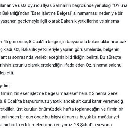
mlanan ve usta oyuncu İlyas Salman’ın başrolünde yer aldığı "OY'una
izm Bakanlığı’ndan "Eser İşletme Belgesi" alınamaması nedeniyle bir
yaşanan gecikmeyle ilgili olarak Bakanlık yetkililerine ve sinema
n 45 gün önce, 8 Ocak'ta belge için başvuruda bulunduklarını ancak
çıkladı. Öz, Bakanlık yetkilileriyle yapılan görüşmelerde, belgenin
sı sonrasında verilebileceğinin bildirildiğini belirtti. Bu süreçte
arihinin zorunlu olarak ertelendiğini ifade eden Öz, sinema salonu
ep etti.
etirdi:
ız filmimizin eser işletme belgesi maalesef henüz Sinema Genel
dı. 8 Ocak’ta başvurumuzu yaptık, ancak alt kurul karar veremediği
yetkilileri, üst kurulun önümüzdeki hafta toplanacağını ve filmin bir
n tarihinden bir gün önce bu bilgiyi almamız büyük bir mağduriyet
i bir hafta ertelemelerini rica ediyoruz. 28 Şubat’ta vizyona