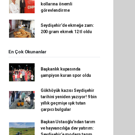
kollarına önemli
görevlendirme
Seydişehir’de ekmeğe zam:
200 gram ekmek 12 tl oldu
En Çok Okunanlar
Başkanlık kupasında
şampiyon kuran spor oldu
Gökhöyük kazısı Seydişehir
tarihini yeniden yazıyor! 9 bin
yıllık geçmişe ışık tutan
çarpıcı bulgular
Başkan Ustaoğlu'ndan tarım
ve hayvancılığa dev yatırım:
Seydişehir’e modern tarım