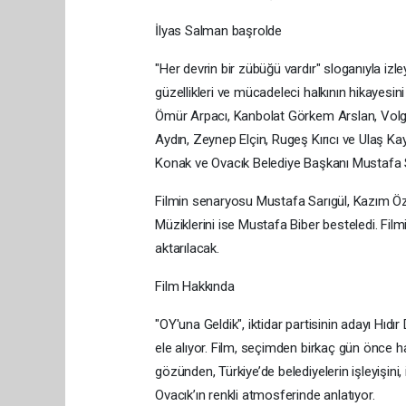
İlyas Salman başrolde
"Her devrin bir zübüğü vardır" sloganıyla izl
güzellikleri ve mücadeleci halkının hikayesini
Ömür Arpacı, Kanbolat Görkem Arslan, Volg
Aydın, Zeynep Elçin, Rugeş Kırıcı ve Ulaş Kay
Konak ve Ovacık Belediye Başkanı Mustafa Sa
Filmin senaryosu Mustafa Sarıgül, Kazım Öz 
Müziklerini ise Mustafa Biber besteledi. Fil
aktarılacak.
Film Hakkında
"OY'una Geldik", iktidar partisinin adayı Hıdır
ele alıyor. Film, seçimden birkaç gün önce h
gözünden, Türkiye’de belediyelerin işleyişini, ik
Ovacık’ın renkli atmosferinde anlatıyor.