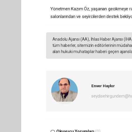
Yönetmen Kazım Öz, yaşanan gecikmeye rağme
salonlarından ve seyircilerden destek bekliyo
Anadolu Ajansı (AA), İhlas Haber Ajansı (İHA
tüm haberler, sitemizin editörlerinin müdaha
alan hukuki muhataplar haberi geçen ajanslar
Enver Haykır
seydisehirgundem@h
Okuyucu Yorumları
(0)