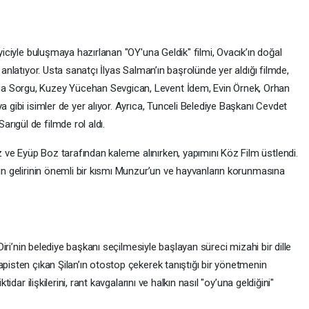
eyiciyle buluşmaya hazırlanan "OY'una Geldik" filmi, Ovacık’ın doğal
 anlatıyor. Usta sanatçı İlyas Salman’ın başrolünde yer aldığı filmde,
a Sorgu, Kuzey Yücehan Sevgican, Levent İdem, Evin Örnek, Orhan
a gibi isimler de yer alıyor. Ayrıca, Tunceli Belediye Başkanı Cevdet
rıgül de filmde rol aldı.
ve Eyüp Boz tarafından kaleme alınırken, yapımını Köz Film üstlendi.
min gelirinin önemli bir kısmı Munzur’un ve hayvanların korunmasına
 Diri’nin belediye başkanı seçilmesiyle başlayan süreci mizahi bir dille
apisten çıkan Şilan’ın otostop çekerek tanıştığı bir yönetmenin
tidar ilişkilerini, rant kavgalarını ve halkın nasıl "oy’una geldiğini"