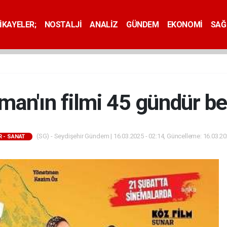
İKAYELER;
NOSTALJİ
ANALİZ
GÜNDEM
EKONOMİ
SAĞ
lman'ın filmi 45 gündür bek
(SG) - Seydişehir Gündem | 16.03.2025 - 02:14, Güncelleme: 16.03.20
 - SANAT