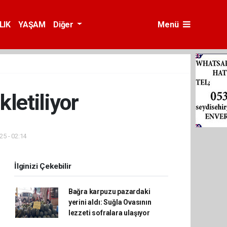
LIK
YAŞAM
Diğer
Menü
letiliyor
25 - 02:14
İlginizi Çekebilir
Bağra karpuzu pazardaki
yerini aldı: Suğla Ovasının
lezzeti sofralara ulaşıyor