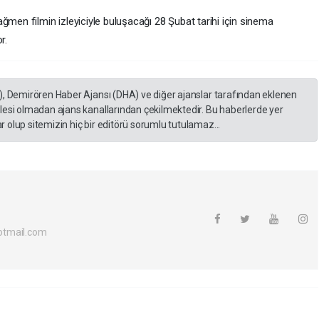
n filmin izleyiciyle buluşacağı 28 Şubat tarihi için sinema
r.
), Demirören Haber Ajansı (DHA) ve diğer ajanslar tarafından eklenen
lesi olmadan ajans kanallarından çekilmektedir. Bu haberlerde yer
 olup sitemizin hiç bir editörü sorumlu tutulamaz...
otmail.com