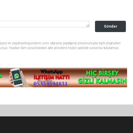
Gönder
unuyor ve seydisehirgundem.com sitesine yaptığınız yorumunuzla ilgili doğrudan
sunuz. Yazılan tüm yorumlardan site yönetimi hiçbir şekilde sorumlu tutulamaz.