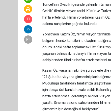
Tunceli’nin Ovacık ilçesinde çekimleri tama
Geldik" filminin vizyon tarihi, Kültür ve Tur
hafta ertelendi. Filmin yönetmeni Kazım Öz, 
salonu sahiplerine çağrıda bulundu.
Yönetmen Kazım Öz, filmin vizyon tarihinde
belgenin henüz kendilerine ulaştırılmadığını a
önümüzdeki hafta toplanacak Üst Kurul toplantı
yaşanan belirsizlik nedeniyle filmin vizyon t
sahiplerinden filmi bir hafta ertelemelerini tal
Kazım Öz, yaşanan sıkıntıyı şu sözlerle dile g
"21 Şubat’ta vizyona girmesini planladığım
Müdürlüğü tarafından tarafımıza ulaştırılma
için dosya üst kurula havale edildi. Bakanlık 
hafta ertelenmesi gerektiğini bildirdi. Vizyo
yarattı. Sinema salonu sahiplerinden filmimiz
girmemiz için desteğinizi bekliyoruz."