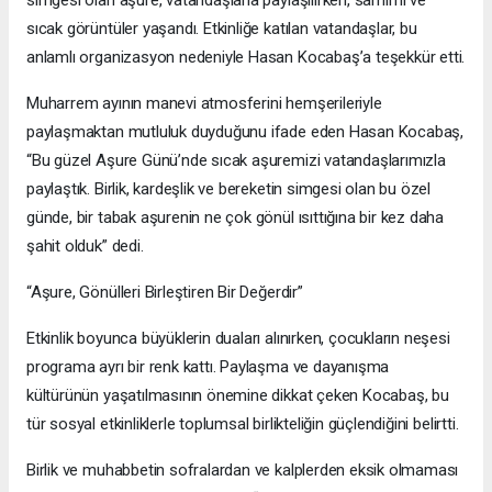
simgesi olan aşure, vatandaşlarla paylaşılırken, samimi ve
sıcak görüntüler yaşandı. Etkinliğe katılan vatandaşlar, bu
anlamlı organizasyon nedeniyle Hasan Kocabaş’a teşekkür etti.
Muharrem ayının manevi atmosferini hemşerileriyle
paylaşmaktan mutluluk duyduğunu ifade eden Hasan Kocabaş,
“Bu güzel Aşure Günü’nde sıcak aşuremizi vatandaşlarımızla
paylaştık. Birlik, kardeşlik ve bereketin simgesi olan bu özel
günde, bir tabak aşurenin ne çok gönül ısıttığına bir kez daha
şahit olduk” dedi.
“Aşure, Gönülleri Birleştiren Bir Değerdir”
Etkinlik boyunca büyüklerin duaları alınırken, çocukların neşesi
programa ayrı bir renk kattı. Paylaşma ve dayanışma
kültürünün yaşatılmasının önemine dikkat çeken Kocabaş, bu
tür sosyal etkinliklerle toplumsal birlikteliğin güçlendiğini belirtti.
Birlik ve muhabbetin sofralardan ve kalplerden eksik olmaması