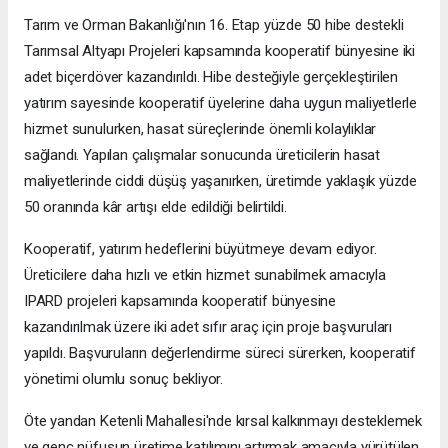
Tarım ve Orman Bakanlığı'nın 16. Etap yüzde 50 hibe destekli
Tarımsal Altyapı Projeleri kapsamında kooperatif bünyesine iki
adet biçerdöver kazandırıldı. Hibe desteğiyle gerçekleştirilen
yatırım sayesinde kooperatif üyelerine daha uygun maliyetlerle
hizmet sunulurken, hasat süreçlerinde önemli kolaylıklar
sağlandı. Yapılan çalışmalar sonucunda üreticilerin hasat
maliyetlerinde ciddi düşüş yaşanırken, üretimde yaklaşık yüzde
50 oranında kâr artışı elde edildiği belirtildi.
Kooperatif, yatırım hedeflerini büyütmeye devam ediyor.
Üreticilere daha hızlı ve etkin hizmet sunabilmek amacıyla
IPARD projeleri kapsamında kooperatif bünyesine
kazandırılmak üzere iki adet sıfır araç için proje başvuruları
yapıldı. Başvuruların değerlendirme süreci sürerken, kooperatif
yönetimi olumlu sonuç bekliyor.
Öte yandan Ketenli Mahallesi'nde kırsal kalkınmayı desteklemek
ve genç nüfusun üretime katılımını artırmak amacıyla yürütülen