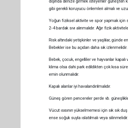
dışında denize girmek isteyenler güneşten 
gibi gerekli koruyucu önlemleri almalı ve uz
Yoğun fiziksel aktivite ve spor yapmak için s
2-4 bardak sıvı alınmalıdır. Ağır fizik aktivitel
Risk altındaki yetişkinler ve yaşlılar, günde
Bebekler ise bu açıdan daha sık izlenmelidir.
Bebek, çocuk, engelliler ve hayvanlar kapalı ve
klima olsa dahi park edildikten çok kısa süre
emin olunmalıdır.
Kapalı alanlar iyi havalandırılmalıdır.
Güneş gören pencereler perde vb. güneşliklerl
Vücut ısısının yükselmemesi için sık sık duş
ense soğuk suyla ıslatılmalı veya silinmelidir