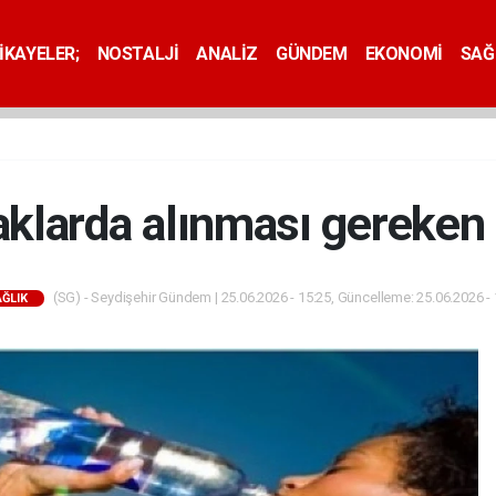
İKAYELER;
NOSTALJİ
ANALİZ
GÜNDEM
EKONOMİ
SAĞ
caklarda alınması gereken
(SG) - Seydişehir Gündem | 25.06.2026 - 15:25, Güncelleme: 25.06.2026 - 
ĞLIK