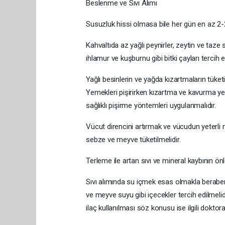
Beslenme ve Sıvı Alımı
Susuzluk hissi olmasa bile her gün en az 2-2,5
Kahvaltıda az yağlı peynirler, zeytin ve taze
ıhlamur ve kuşburnu gibi bitki çayları tercih ed
Yağlı besinlerin ve yağda kızartmaların tüketi
Yemekleri pişirirken kızartma ve kavurma ye
sağlıklı pişirme yöntemleri uygulanmalıdır.
Vücut direncini artırmak ve vücudun yeterli
sebze ve meyve tüketilmelidir.
Terleme ile artan sıvı ve mineral kaybının ön
Sıvı alımında su içmek esas olmakla beraber, 
ve meyve suyu gibi içecekler tercih edilmelid
ilaç kullanılması söz konusu ise ilgili dokto