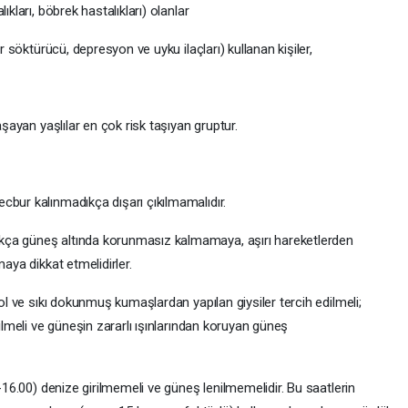
ıkları, böbrek hastalıkları) olanlar
ar söktürücü, depresyon ve uyku ilaçları) kullanan kişiler,
aşayan yaşlılar en çok risk taşıyan gruptur.
cbur kalınmadıkça dışarı çıkılmamalıdır.
kça güneş altında korunmasız kalmamaya, aşırı hareketlerden
maya dikkat etmelidirler.
ol ve sıkı dokunmuş kumaşlardan yapılan giysiler tercih edilmeli;
yilmeli ve güneşin zararlı ışınlarından koruyan güneş
0-16.00) denize girilmemeli ve güneş lenilmemelidir. Bu saatlerin