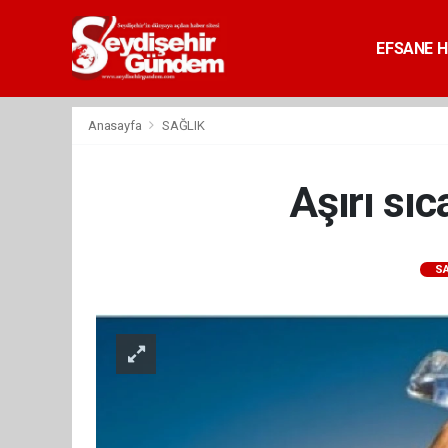
EFSANE H
Anasayfa
SAĞLIK
Aşırı sı
SA