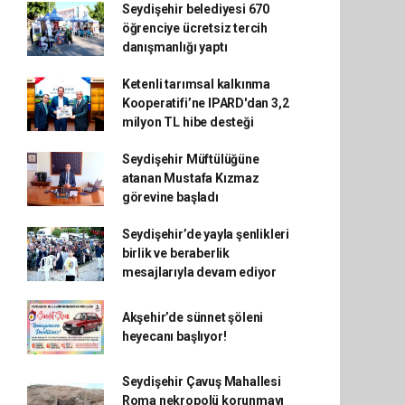
Seydişehir belediyesi 670
öğrenciye ücretsiz tercih
danışmanlığı yaptı
Ketenli tarımsal kalkınma
Kooperatifi’ne IPARD'dan 3,2
milyon TL hibe desteği
Seydişehir Müftülüğüne
atanan Mustafa Kızmaz
görevine başladı
Seydişehir’de yayla şenlikleri
birlik ve beraberlik
mesajlarıyla devam ediyor
Akşehir’de sünnet şöleni
heyecanı başlıyor!
Seydişehir Çavuş Mahallesi
Roma nekropolü korunmayı