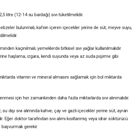
 litre (12-14 su bardağı) sıvı tüketilmelidir.
 sebzeler bulunmalı, kafein içeren içecekler yerine de süt, meyve suyu,
ilmelidir.
minden kaçınılmalı; yemeklerde bitkisel sıvı yağlar kullanılmalıdır.
rine haşlama, ızgara, kendi suyunda veya az suda pişirme gibi
 miktarda vitamin ve mineral almasını sağlamak için bol miktarda
lenmesi için her zamankinden daha fazla miktarlarda sıvı alınmalıdır.
su dışı sıvı alımında kahve, çay ve gazlı içecekler yerine süt, ayran
ir. Eğer doktor tarafından sıvı alımı kısıtlanmış veya idrar söktürücü
ra başvurmak gerekir.