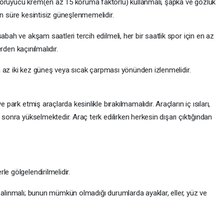
koruyucu krem(en az 15 koruma faktörlü) kullanmalı, şapka ve gözlük
un süre kesintisiz güneşlenmemelidir.
abah ve akşam saatleri tercih edilmeli, her bir saatlik spor için en az
erden kaçınılmalıdır.
 en az iki kez güneş veya sıcak çarpması yönünden izlenmelidir.
 park etmiş araçlarda kesinlikle bırakılmamalıdır. Araçların iç ısıları,
 sonra yükselmektedir. Araç terk edilirken herkesin dışarı çıktığından
e gölgelendirilmelidir.
 alınmalı; bunun mümkün olmadığı durumlarda ayaklar, eller, yüz ve
.