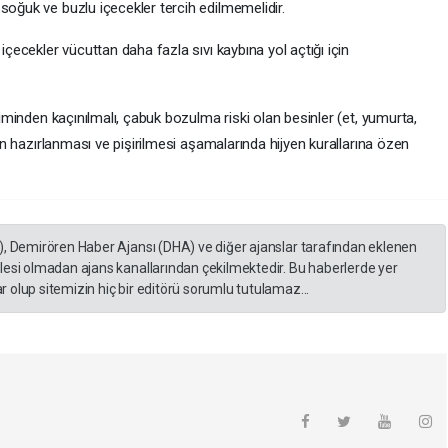
soğuk ve buzlu içecekler tercih edilmemelidir.
içecekler vücuttan daha fazla sıvı kaybına yol açtığı için
timinden kaçınılmalı, çabuk bozulma riski olan besinler (et, yumurta,
rin hazırlanması ve pişirilmesi aşamalarında hijyen kurallarına özen
), Demirören Haber Ajansı (DHA) ve diğer ajanslar tarafından eklenen
lesi olmadan ajans kanallarından çekilmektedir. Bu haberlerde yer
 olup sitemizin hiç bir editörü sorumlu tutulamaz...