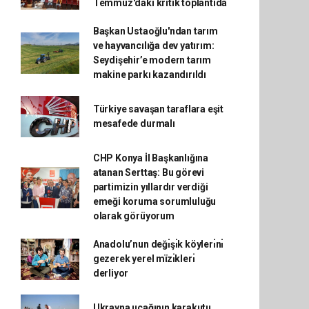
Temmuz'daki kritik toplantıda
Başkan Ustaoğlu'ndan tarım
ve hayvancılığa dev yatırım:
Seydişehir’e modern tarım
makine parkı kazandırıldı
Türkiye savaşan taraflara eşit
mesafede durmalı
CHP Konya İl Başkanlığına
atanan Serttaş: Bu görevi
partimizin yıllardır verdiği
emeği koruma sorumluluğu
olarak görüyorum
Anadolu’nun değı̇şı̇k köylerı̇nı̇
gezerek yerel mïzı̇klerı̇
derliyor
Ukrayna uçağının karakutu