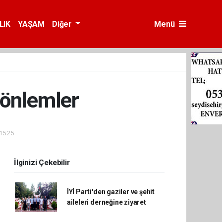
LIK
YAŞAM
Diğer
Menü
 önlemler
15:25
İlginizi Çekebilir
İYİ Parti'den gaziler ve şehit
aileleri derneğine ziyaret