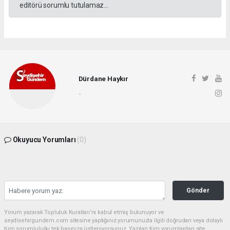
editörü sorumlu tutulamaz...
Dürdane Haykır
-
Okuyucu Yorumları
(0)
Gönder
Yorum yazarak Topluluk Kuralları’nı kabul etmiş bulunuyor ve
seydisehirgundem.com sitesine yaptığınız yorumunuzla ilgili doğrudan veya dolaylı
tüm sorumluluğu tek başınıza üstleniyorsunuz. Yazılan tüm yorumlardan site