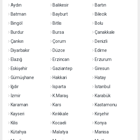
Aydın
Balıkesir
Bartın
Batman
Bayburt
Bilecik
Bingöl
Bitlis
Bolu
Burdur
Bursa
Çanakkale
Çankırı
Çorum
Denizli
Diyarbakır
Düzce
Edirne
Elazığ
Erzincan
Erzurum
Eskişehir
Gaziantep
Giresun
Gümüşhane
Hakkari
Hatay
Iğdır
Isparta
İstanbul
İzmir
K.Maraş
Karabük
Karaman
Kars
Kastamonu
Kayseri
Kırıkkale
Kırşehir
Kilis
Kocaeli
Konya
Kütahya
Malatya
Manisa