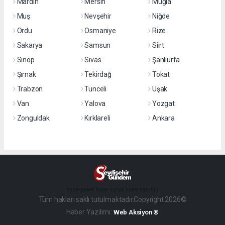
Mardin
Mersin
Muğla
Muş
Nevşehir
Niğde
Ordu
Osmaniye
Rize
Sakarya
Samsun
Siirt
Sinop
Sivas
Şanlıurfa
Şırnak
Tekirdağ
Tokat
Trabzon
Tunceli
Uşak
Van
Yalova
Yozgat
Zonguldak
Kırklareli
Ankara
haber paketi
haber scripti
haber yazılımı
Tüm hakları saklı tutulmaktadır.Copyright 2026©
Haber Yazılımı:
Web Aksiyon ®