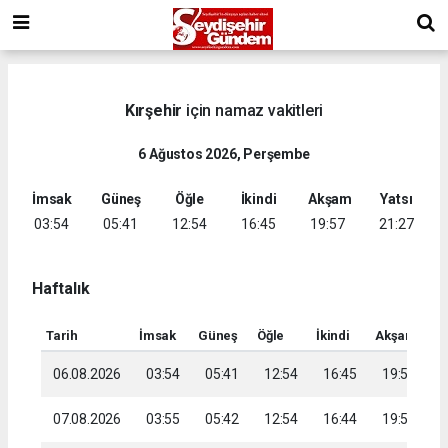
Kırşehir
için namaz vakitleri
6 Ağustos 2026, Perşembe
İmsak
Güneş
Öğle
İkindi
Akşam
Yatsı
03:54
05:41
12:54
16:45
19:57
21:27
Haftalık
Tarih
İmsak
Güneş
Öğle
İkindi
Akşam
Ya
06.08.2026
03:54
05:41
12:54
16:45
19:57
2
07.08.2026
03:55
05:42
12:54
16:44
19:56
2