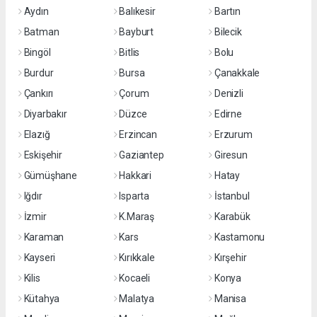
Aydın
Balıkesir
Bartın
Batman
Bayburt
Bilecik
Bingöl
Bitlis
Bolu
Burdur
Bursa
Çanakkale
Çankırı
Çorum
Denizli
Diyarbakır
Düzce
Edirne
Elazığ
Erzincan
Erzurum
Eskişehir
Gaziantep
Giresun
Gümüşhane
Hakkari
Hatay
Iğdır
Isparta
İstanbul
İzmir
K.Maraş
Karabük
Karaman
Kars
Kastamonu
Kayseri
Kırıkkale
Kırşehir
Kilis
Kocaeli
Konya
Kütahya
Malatya
Manisa