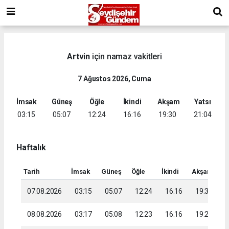
Artvin
için namaz vakitleri
7 Ağustos 2026, Cuma
İmsak
Güneş
Öğle
İkindi
Akşam
Yatsı
03:15
05:07
12:24
16:16
19:30
21:04
Haftalık
Tarih
İmsak
Güneş
Öğle
İkindi
Akşam
Ya
07.08.2026
03:15
05:07
12:24
16:16
19:30
2
08.08.2026
03:17
05:08
12:23
16:16
19:28
2