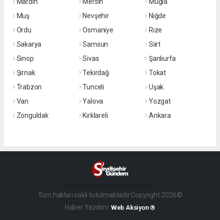
Mardin
Mersin
Muğla
Muş
Nevşehir
Niğde
Ordu
Osmaniye
Rize
Sakarya
Samsun
Siirt
Sinop
Sivas
Şanlıurfa
Şırnak
Tekirdağ
Tokat
Trabzon
Tunceli
Uşak
Van
Yalova
Yozgat
Zonguldak
Kırklareli
Ankara
haber paketi
haber scripti
haber yazılımı
Tüm hakları saklı tutulmaktadır.Copyright 2026©
Haber Yazılımı:
Web Aksiyon ®