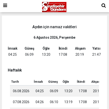
Aydın
için namaz vakitleri
6 Ağustos 2026, Perşembe
İmsak
Güneş
Öğle
İkindi
Akşam
Yatsı
04:25
06:09
13:20
17:08
20:19
21:47
Haftalık
Tarih
İmsak
Güneş
Öğle
İkindi
Akşam
Ya
06.08.2026
04:25
06:09
13:20
17:08
20:19
2
07.08.2026
04:26
06:10
13:19
17:08
20:18
2