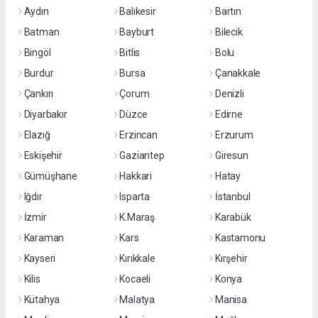
Aydın
Balıkesir
Bartın
Batman
Bayburt
Bilecik
Bingöl
Bitlis
Bolu
Burdur
Bursa
Çanakkale
Çankırı
Çorum
Denizli
Diyarbakır
Düzce
Edirne
Elazığ
Erzincan
Erzurum
Eskişehir
Gaziantep
Giresun
Gümüşhane
Hakkari
Hatay
Iğdır
Isparta
İstanbul
İzmir
K.Maraş
Karabük
Karaman
Kars
Kastamonu
Kayseri
Kırıkkale
Kırşehir
Kilis
Kocaeli
Konya
Kütahya
Malatya
Manisa