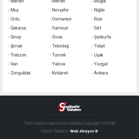
Mardin
Mersin
Muğla
Muş
Nevşehir
Niğde
Ordu
Osmaniye
Rize
Sakarya
Samsun
Siirt
Sinop
Sivas
Şanlıurfa
Şırnak
Tekirdağ
Tokat
Trabzon
Tunceli
Uşak
Van
Yalova
Yozgat
Zonguldak
Kırklareli
Ankara
haber paketi
haber scripti
haber yazılımı
Tüm hakları saklı tutulmaktadır.Copyright 2026©
Haber Yazılımı:
Web Aksiyon ®