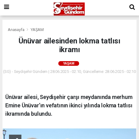
Anasayfa
YAŞAM
Ünüvar ailesinden lokma tatlısı
ikramı
YAŞAM
(SG) - Seydişehir Gündem | 28.06.2025 - 02:10, Güncelleme: 28.06.2025 - 02:10
Ünüvar ailesi, Seydişehir çarşı meydanında merhum
Emine Ünüvar’ın vefatının ikinci yılında lokma tatlısı
ikramında bulundu.