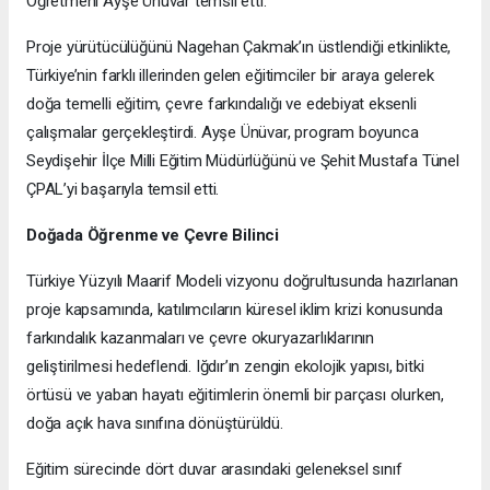
Öğretmeni Ayşe Ünüvar temsil etti.
Proje yürütücülüğünü Nagehan Çakmak’ın üstlendiği etkinlikte,
Türkiye’nin farklı illerinden gelen eğitimciler bir araya gelerek
doğa temelli eğitim, çevre farkındalığı ve edebiyat eksenli
çalışmalar gerçekleştirdi. Ayşe Ünüvar, program boyunca
Seydişehir İlçe Milli Eğitim Müdürlüğünü ve Şehit Mustafa Tünel
ÇPAL’yi başarıyla temsil etti.
Doğada Öğrenme ve Çevre Bilinci
Türkiye Yüzyılı Maarif Modeli vizyonu doğrultusunda hazırlanan
proje kapsamında, katılımcıların küresel iklim krizi konusunda
farkındalık kazanmaları ve çevre okuryazarlıklarının
geliştirilmesi hedeflendi. Iğdır’ın zengin ekolojik yapısı, bitki
örtüsü ve yaban hayatı eğitimlerin önemli bir parçası olurken,
doğa açık hava sınıfına dönüştürüldü.
Eğitim sürecinde dört duvar arasındaki geleneksel sınıf