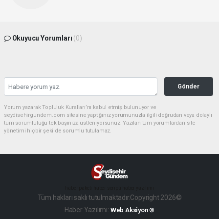
Okuyucu Yorumları
(0)
Gönder
Yorum yazarak Topluluk Kuralları’nı kabul etmiş bulunuyor ve
seydisehirgundem.com sitesine yaptığınız yorumunuzla ilgili doğrudan veya dolaylı
tüm sorumluluğu tek başınıza üstleniyorsunuz. Yazılan tüm yorumlardan site
yönetimi hiçbir şekilde sorumlu tutulamaz.
haber paketi
haber scripti
haber yazılımı
Tüm hakları saklı tutulmaktadır.Copyright 2026©
Haber Yazılımı:
Web Aksiyon ®