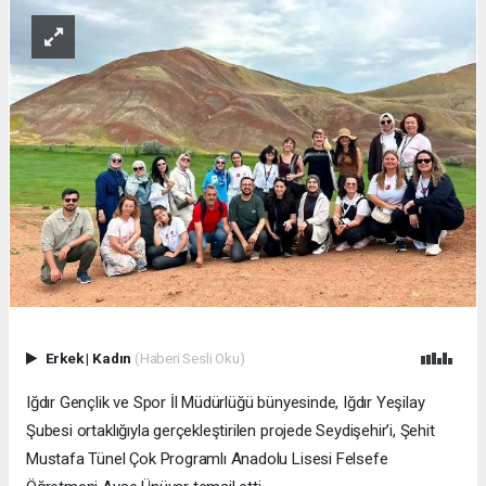
Erkek
|
Kadın
(Haberi Sesli Oku)
Iğdır Gençlik ve Spor İl Müdürlüğü bünyesinde, Iğdır Yeşilay
Şubesi ortaklığıyla gerçekleştirilen projede Seydişehir’i, Şehit
Mustafa Tünel Çok Programlı Anadolu Lisesi Felsefe