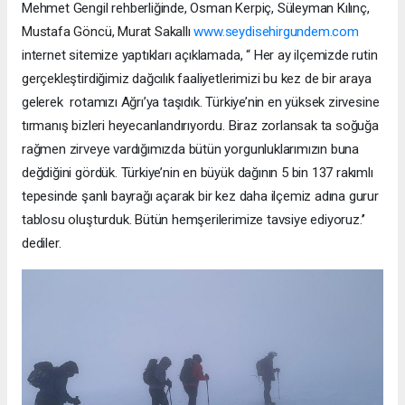
Mehmet Gengil rehberliğinde, Osman Kerpiç, Süleyman Kılınç,
Mustafa Göncü, Murat Sakallı
www.seydisehirgundem.com
internet sitemize yaptıkları açıklamada, “ Her ay ilçemizde rutin
gerçekleştirdiğimiz dağcılık faaliyetlerimizi bu kez de bir araya
gelerek rotamızı Ağrı’ya taşıdık. Türkiye’nin en yüksek zirvesine
tırmanış bizleri heyecanlandırıyordu. Biraz zorlansak ta soğuğa
rağmen zirveye vardığımızda bütün yorgunluklarımızın buna
değdiğini gördük. Türkiye’nin en büyük dağının 5 bin 137 rakımlı
tepesinde şanlı bayrağı açarak bir kez daha ilçemiz adına gurur
tablosu oluşturduk. Bütün hemşerilerimize tavsiye ediyoruz.’’
dediler.