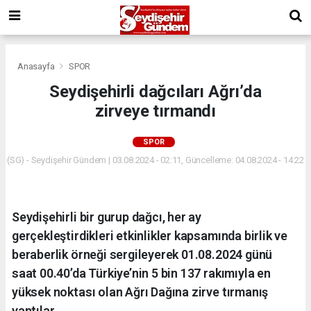
Anasayfa
SPOR
Seydişehirli dağcıları Ağrı’da
zirveye tırmandı
SPOR
(SG) - Seydişehir Gündem | 03.08.2024 - 02:11, Güncelleme: 04.08.2024 - 14:22
Seydişehirli bir gurup dağcı, her ay
gerçekleştirdikleri etkinlikler kapsamında birlik ve
beraberlik örneği sergileyerek 01.08.2024 günü
saat 00.40’da Türkiye’nin 5 bin 137 rakımıyla en
yüksek noktası olan Ağrı Dağına zirve tırmanış
yaptılar.