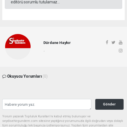
editörü sorumlu tutulamaz...
Dürdane Haykır
-
Okuyucu Yorumları
(0)
Gönder
Yorum yazarak Topluluk Kuralları’nı kabul etmiş bulunuyor ve
seydisehirgundem.com sitesine yaptığınız yorumunuzla ilgili doğrudan veya dolaylı
tüm sorumluluğu tek başınıza üstleniyorsunuz. Yazılan tüm yorumlardan site