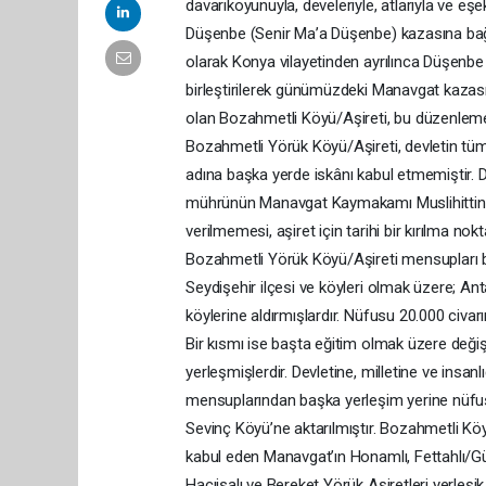
davarıkoyunuyla, develeriyle, atlarıyla ve e
Düşenbe (Senir Ma’a Düşenbe) kazasına bağlı
olarak Konya vilayetinden ayrılınca Düşenbe
birleştirilerek günümüzdeki Manavgat kazas
olan Bozahmetli Köyü/Aşireti, bu düzenlem
Bozahmetli Yörük Köyü/Aşireti, devletin tüm
adına başka yerde iskânı kabul etmemiştir. D
mührünün Manavgat Kaymakamı Muslihittin Y
verilmemesi, aşiret için tarihi bir kırılma nok
Bozahmetli Yörük Köyü/Aşireti mensupları bu
Seydişehir ilçesi ve köyleri olmak üzere; Antal
köylerine aldırmışlardır. Nüfusu 20.000 civa
Bir kısmı ise başta eğitim olmak üzere değişik
yerleşmişlerdir. Devletine, milletine ve ins
mensuplarından başka yerleşim yerine nüfus 
Sevinç Köyü’ne aktarılmıştır. Bozahmetli Köyü/A
kabul eden Manavgat’ın Honamlı, Fettahlı/Günd
Hacıisalı ve Bereket Yörük Aşiretleri yerleşi