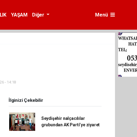
LIK
YAŞAM
Diğer
Menü
26 - 14:18
İlginizi Çekebilir
Seydişehir nalçacılılar
grubundan AK Parti’ye ziyaret