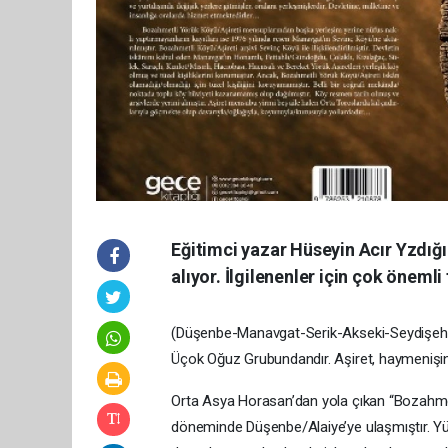
Eğitimci yazar Hüseyin Acır Yzdığ
alıyor. İlgilenenler için çok önemli t
(Düşenbe-Manavgat-Serik-Akseki-Seydişehir)
Üçok Oğuz Grubundandır. Aşiret, haymenişin y
Orta Asya Horasan’dan yola çıkan “Bozahmetl
döneminde Düşenbe/Alaiye’ye ulaşmıştır. Yü