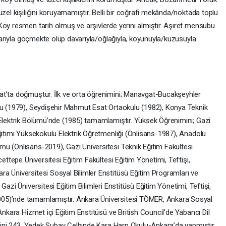
üzel kişiliğini koruyamamıştır. Belli bir coğrafi mekânda/noktada toplu
Köy resmen tarih olmuş ve arşivlerde yerini almıştır. Aşiret mensubu
ırlarıyla göçmekte olup davarıyla/oğlağıyla, koyunuyla/kuzusuyla
at’ta doğmuştur. İlk ve orta öğrenimini; Manavgat-Bucakşeyhler
lu (1979), Seydişehir Mahmut Esat Ortaokulu (1982), Konya Teknik
 Elektrik Bölümü’nde (1985) tamamlamıştır. Yüksek Öğrenimini; Gazi
ğitimi Yüksekokulu Elektrik Öğretmenliği (Önlisans-1987), Anadolu
ü (Önlisans-2019), Gazi Üniversitesi Teknik Eğitim Fakültesi
cettepe Üniversitesi Eğitim Fakültesi Eğitim Yönetimi, Teftişi,
a Üniversitesi Sosyal Bilimler Enstitüsü Eğitim Programları ve
Gazi Üniversitesi Eğitim Bilimleri Enstitüsü Eğitim Yönetimi, Teftişi,
05)’nde tamamlamıştır. Ankara Üniversitesi TÖMER, Ankara Sosyal
Ankara Hizmet içi Eğitim Enstitüsü ve British Council’de Yabancı Dil
iğini 243. Yedek Subay Celbinde Kara Harp Okulu-Ankara’da yapmıştır.