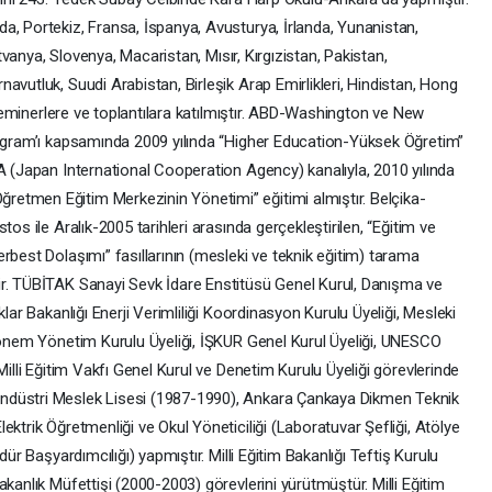
a, Portekiz, Fransa, İspanya, Avusturya, İrlanda, Yunanistan,
itvanya, Slovenya, Macaristan, Mısır, Kırgızistan, Pakistan,
avutluk, Suudi Arabistan, Birleşik Arap Emirlikleri, Hindistan, Hong
, seminerlere ve toplantılara katılmıştır. ABD-Washington ve New
rogram’ı kapsamında 2009 yılında “Higher Education-Yüksek Öğretim”
A (Japan International Cooperation Agency) kanalıyla, 2010 yılında
etmen Eğitim Merkezinin Yönetimi” eğitimi almıştır. Belçika-
os ile Aralık-2005 tarihleri arasında gerçekleştirilen, “Eğitim ve
rbest Dolaşımı” fasıllarının (mesleki ve teknik eğitim) tarama
ir. TÜBİTAK Sanayi Sevk İdare Enstitüsü Genel Kurul, Danışma ve
lar Bakanlığı Enerji Verimliliği Koordinasyon Kurulu Üyeliği, Mesleki
 Dönem Yönetim Kurulu Üyeliği, İŞKUR Genel Kurul Üyeliği, UNESCO
Milli Eğitim Vakfı Genel Kurul ve Denetim Kurulu Üyeliği görevlerinde
ndüstri Meslek Lisesi (1987-1990), Ankara Çankaya Dikmen Teknik
ktrik Öğretmenliği ve Okul Yöneticiliği (Laboratuvar Şefliği, Atölye
dür Başyardımcılığı) yapmıştır. Milli Eğitim Bakanlığı Teftiş Kurulu
kanlık Müfettişi (2000-2003) görevlerini yürütmüştür. Milli Eğitim