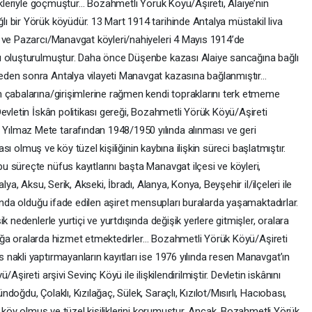
şekleriyle göçmüştür… Bozahmetli Yörük Köyü/Aşireti, Alaiye’nin
 bir Yörük köyüdür. 13 Mart 1914 tarihinde Antalya müstakil liva
 ve Pazarcı/Manavgat köyleri/nahiyeleri 4 Mayıs 1914’de
ı oluşturulmuştur. Daha önce Düşenbe kazası Alaiye sancağına bağlı
eden sonra Antalya vilayeti Manavgat kazasına bağlanmıştır…
 çabalarına/girişimlerine rağmen kendi topraklarını terk etmeme
evletin İskân politikası gereği, Bozahmetli Yörük Köyü/Aşireti
ılmaz Mete tarafından 1948/1950 yılında alınması ve geri
tası olmuş ve köy tüzel kişiliğinin kaybına ilişkin süreci başlatmıştır.
 süreçte nüfus kayıtlarını başta Manavgat ilçesi ve köyleri,
ya, Aksu, Serik, Akseki, İbradı, Alanya, Konya, Beyşehir il/ilçeleri ile
rında olduğu ifade edilen aşiret mensupları buralarda yaşamaktadırlar.
 nedenlerle yurtiçi ve yurtdışında değişik yerlere gitmişler, oralara
anlığa oralarda hizmet etmektedirler… Bozahmetli Yörük Köyü/Aşireti
nakli yaptırmayanların kayıtları ise 1976 yılında resen Manavgat’ın
şireti arşivi Sevinç Köyü ile ilişkilendirilmiştir. Devletin iskânını
oğdu, Çolaklı, Kızılağaç, Sülek, Saraçlı, Kızılot/Mısırlı, Hacıobası,
k köy olmuş ve tüzel kişiliklerini korumuştur. Ancak, Bozahmetli Yörük