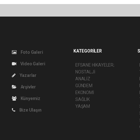
KATEGORİLER
S
Foto Galeri
Video Galeri
EFSANE HİKAYELER;
NOSTALJİ
Yazarlar
ANALİZ
GÜNDEM
Arşivler
EKONOMİ
Künyemiz
SAĞLIK
YAŞAM
Bize Ulaşın