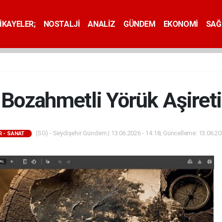
İKAYELER;
NOSTALJİ
ANALİZ
GÜNDEM
EKONOMİ
SAĞ
Bozahmetli Yörük Aşireti
(SG) - Seydişehir Gündem | 13.06.2026 - 14:18, Güncelleme: 13.06.20
 - SANAT