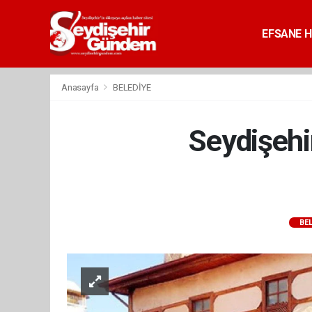
EFSANE H
Anasayfa
BELEDİYE
Seydişehi
BE