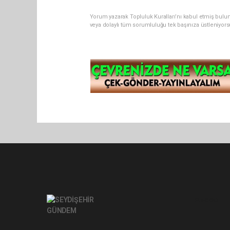
Yorum yazarak Topluluk Kuralları’nı kabul etmiş bul
veya dolaylı tüm sorumluluğu tek başınıza üstleniyor
Pro-0.043