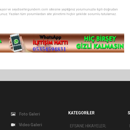
unuyor ve seydisehirgundem.com sitesine yaptığınız yorumunuzla ilgili doğrudan
sunuz. Yazılan tüm yorumlardan site yönetimi hiçbir şekilde sorumlu tutulamaz.
KATEGORİLER
S
Foto Galeri
Video Galeri
EFSANE HİKAYELER;