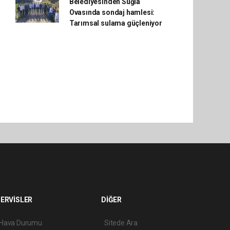
Belediyesinden Suğla
Ovasında sondaj hamlesi:
Tarımsal sulama güçleniyor
ERVİSLER
DİĞER
Hava Durumu
Sitede Ara