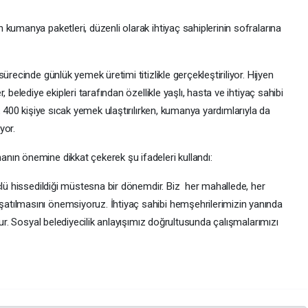
kumanya paketleri, düzenli olarak ihtiyaç sahiplerinin sofralarına
ürecinde günlük yemek üretimi titizlikle gerçekleştiriliyor. Hijyen
 belediye ekipleri tarafından özellikle yaşlı, hasta ve ihtiyaç sahibi
k 400 kişiye sıcak yemek ulaştırılırken, kumanya yardımlarıyla da
yor.
ın önemine dikkat çekerek şu ifadeleri kullandı:
çlü hissedildiği müstesna bir dönemdir. Biz her mahallede, her
tılmasını önemsiyoruz. İhtiyaç sahibi hemşehrilerimizin yanında
tur. Sosyal belediyecilik anlayışımız doğrultusunda çalışmalarımızı