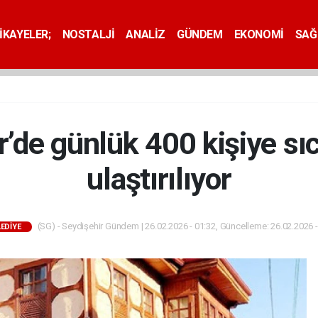
İKAYELER;
NOSTALJİ
ANALİZ
GÜNDEM
EKONOMİ
SAĞ
r’de günlük 400 kişiye s
ulaştırılıyor
(SG) - Seydişehir Gündem | 26.02.2026 - 01:32, Güncelleme: 26.02.2026 -
LEDİYE