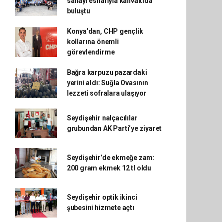
sanayi esnafıyla kahvaltıda
buluştu
Konya’dan, CHP gençlik
kollarına önemli
görevlendirme
Bağra karpuzu pazardaki
yerini aldı: Suğla Ovasının
lezzeti sofralara ulaşıyor
Seydişehir nalçacılılar
grubundan AK Parti’ye ziyaret
Seydişehir’de ekmeğe zam:
200 gram ekmek 12 tl oldu
Seydişehir optik ikinci
şubesini hizmete açtı