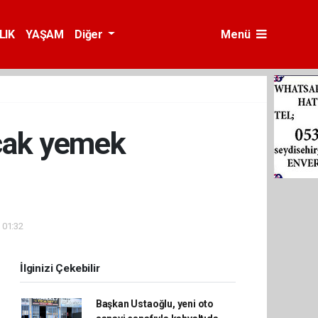
LIK
YAŞAM
Diğer
Menü
ıcak yemek
 01:32
İlginizi Çekebilir
Başkan Ustaoğlu, yeni oto