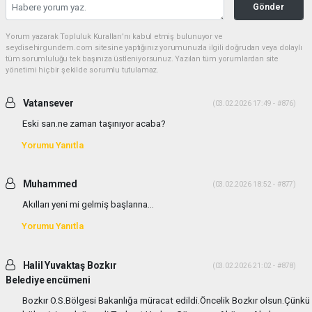
Gönder
Yorum yazarak Topluluk Kuralları’nı kabul etmiş bulunuyor ve
seydisehirgundem.com sitesine yaptığınız yorumunuzla ilgili doğrudan veya dolaylı
tüm sorumluluğu tek başınıza üstleniyorsunuz. Yazılan tüm yorumlardan site
yönetimi hiçbir şekilde sorumlu tutulamaz.
Vatansever
(03.02.2026 17:49 - #876)
Eski san.ne zaman taşınıyor acaba?
Yorumu Yanıtla
Muhammed
(03.02.2026 18:52 - #877)
Akılları yeni mi gelmiş başlarına...
Yorumu Yanıtla
Halil Yuvaktaş Bozkır
(03.02.2026 21:02 - #878)
Belediye encümeni
Bozkır O.S.Bölgesi Bakanlığa müracat edildi.Öncelik Bozkır olsun.Çünkü