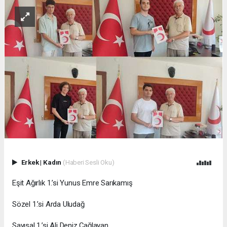
Erkek
|
Kadın
(Haberi Sesli Oku)
Eşit Ağırlık 1.’si Yunus Emre Sarıkamış
Sözel 1.’si Arda Uludağ
Sayısal 1.’si Ali Deniz Çağlayan