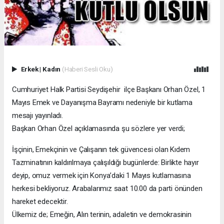
Erkek
|
Kadın
(Haberi Sesli Oku)
Cumhuriyet Halk Partisi Seydişehir ilçe Başkanı Orhan Özel, 1
Mayıs Emek ve Dayanışma Bayramı nedeniyle bir kutlama
mesajı yayınladı.
Başkan Orhan Özel açıklamasında şu sözlere yer verdi;
İşçinin, Emekçinin ve Çalışanın tek güvencesi olan Kıdem
Tazminatının kaldırılmaya çalışıldığı bugünlerde: Birlikte hayır
deyip, omuz vermek için Konya’daki 1 Mayıs kutlamasına
herkesi bekliyoruz. Arabalarımız saat 10.00 da parti önünden
hareket edecektir.
Ülkemiz de; Emeğin, Alın terinin, adaletin ve demokrasinin