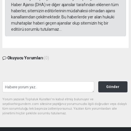
Haber Ajansı (DHA) ve diğer ajanslar tarafından eklenen tüm
haberler, sitemizin editörlerinin müdahalesi olmadan ajans
kanallarından çekilmektedir. Bu haberlerde yer alan hukuki
muhataplar haberi geçen ajanslar olup sitemizin hiç bir
editörü sorumlu tutulamaz...
Okuyucu Yorumları
(0)
Gönder
Yorum yazarak Topluluk Kuralları’nı kabul etmiş bulunuyor ve
seydisehirgundem.com sitesine yaptığınız yorumunuzla ilgili doğrudan veya dolaylı
tüm sorumluluğu tek başınıza üstleniyorsunuz. Yazılan tüm yorumlardan site
yönetimi hiçbir şekilde sorumlu tutulamaz.