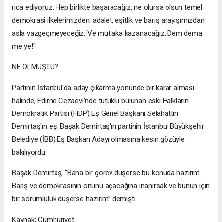
rica ediyoruz. Hep birlikte başaracağız, ne olursa olsun temel
demokrasi ilkelerimizden; adalet, eşitlik ve barış arayışımızdan
asla vazgeçmeyeceğiz. Ve mutlaka kazanacağız. Dem dema
me ye!"
NE OLMUŞTU?
Partinin İstanbul'da aday çıkarma yönünde bir karar alması
halinde, Edirne Cezaevi'nde tutuklu bulunan eski Halkların
Demokratik Partisi (HDP) Eş Genel Başkanı Selahattin
Demirtaş'ın eşi Başak Demirtaş'ın partinin İstanbul Büyükşehir
Belediye (İBB) Eş Başkan Adayı olmasına kesin gözüyle
bakılıyordu.
Başak Demirtaş, “Bana bir görev düşerse bu konuda hazırım.
Barış ve demokrasinin önünü açacağına inanırsak ve bunun için
bir sorumluluk düşerse hazırım” demişti.
Kaynak; Cumhuriyet.