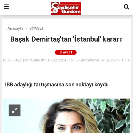
Anasayfa
SİYASET
Başak Demirtaş'tan 'İstanbul' kararı:
SİYASET
(SG) - Seydişehir Gündem | 07.02.2024 - 15:16, Güncelleme: 07.02.2024 - 15:16
İBB adaylığı tartışmasına son noktayı koydu