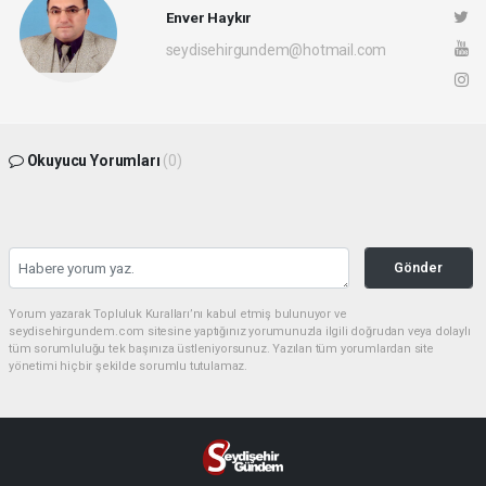
Enver Haykır
seydisehirgundem@hotmail.com
Okuyucu Yorumları
(0)
Gönder
Yorum yazarak Topluluk Kuralları’nı kabul etmiş bulunuyor ve
seydisehirgundem.com sitesine yaptığınız yorumunuzla ilgili doğrudan veya dolaylı
tüm sorumluluğu tek başınıza üstleniyorsunuz. Yazılan tüm yorumlardan site
yönetimi hiçbir şekilde sorumlu tutulamaz.