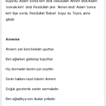
buyurdu. Adam ‘sonra kim’ dedi. Resûlullah ‘Annen’ dedi.Adam
‘sonraki kim’ dedi. Resûlullah yine ‘Annen dedi.’ Adam ‘sonra
kim’ diye sordu. Resûlullah ‘Baban’ buyur du. Teyze, anne
gibidir.
Anneme
Annem sen beni beledin uyuttun
Ben ağlarken güldürüp büyüttün
Hiç durmadın benim için seyittin
Senin hakkını nasıl öderim Annem
Soğuk gecelerde sardın sarmaladın
Ben ağladıkça sen dualar yolladın