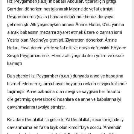
Hz. Peygamber(s.a.s).’in babası Abdullah, ticaret için gittiği
Şam’dan dönerken hastalanarak Medine’de vefat etmişti.
Peygamberimiz(s.a.s.) babası öldüğünde henüz dünyaya
gelmemişti. Altı yaşındayken annesi Âmine Hatun, O’nu yanına
alarak, babasının mezarını ziyaret etmek üzere o zaman ismi
Yesrip olan Medine’ye gitmişti. Ziyaretten dönerken Âmine
Hatun, Ebvâ denen yerde vefat etti ve oraya defnedildi. Böylece
Sevgili Peygamberimiz. Henüz altı yaşında iken yetim ve öksüz
kalmıştı.
Bu sebeple Hz. Peygamber (s.a.s.) dünyada anne ve babasına
hizmet edememiş, ama hayatı boyunca onların sevgisi kalbinde
taşımıştır. Anne babasına olan sevgi ve saygısını her fırsatta
dile getirmiş, çevresindeki insanlara da anne ve babalarına iyi
davranmalarını tavsiye etmiştir.
Bir adam Resûlullah ‘a gelerek ‘Yâ Resûlullah, insanlar içinde iyi
davranmama en fazla lâyık olan kimdir.’Diye sordu. ‘Annendir’