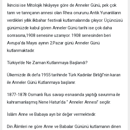
İkincisi ise Mitolojik hikâyeye göre de Anneler Günü, pek çok
tanrı ve tanrıçanın annesi olan Rhea onurunu Antik Yunanlıların
verdikleri yıllık ilkbahar festivali kutlamalarında çıkıyor. Üçüncüsü
günümüzde kabul gören Anneler Günü tarihi ise çok daha
sonrasına,1908 senesine uzanıyor. 1908 senesinden beri
Avrupa’da Mayıs ayının 2.Pazar günü Anneler Günü
kutlanmaktadır.
Türkiye’de Ne Zaman Kutlanmaya Başlandı?
Ülkemizde ilk defa 1955 tarihinde Türk Kadınlar Birliği’’nin kararı
ile Anneler Günü Kutlanmaya başlanır.
1877-1878 Osmanlı Rus savaşı esnasında yaptığı savunma ile
kahramanlaşmış Nene Hatun’da “ Anneler Annesi” seçilir.
İslâm Anne ve Babaya ayrı bir değer vermektedir.
Din Âlimleri ne göre Anne ve Babalar Gününü kutlamanın dinen