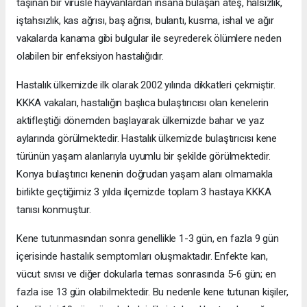
taşınan bir virüsle hayvanlardan insana bulaşan ateş, halsizlik,
iştahsızlık, kas ağrısı, baş ağrısı, bulantı, kusma, ishal ve ağır
vakalarda kanama gibi bulgular ile seyrederek ölümlere neden
olabilen bir enfeksiyon hastalığıdır.
Hastalık ülkemizde ilk olarak 2002 yılında dikkatleri çekmiştir.
KKKA vakaları, hastalığın başlıca bulaştırıcısı olan kenelerin
aktifleştiği dönemden başlayarak ülkemizde bahar ve yaz
aylarında görülmektedir. Hastalık ülkemizde bulaştırıcısı kene
türünün yaşam alanlarıyla uyumlu bir şekilde görülmektedir.
Konya bulaştırıcı kenenin doğrudan yaşam alanı olmamakla
birlikte geçtiğimiz 3 yılda ilçemizde toplam 3 hastaya KKKA
tanısı konmuştur.
Kene tutunmasından sonra genellikle 1-3 gün, en fazla 9 gün
içerisinde hastalık semptomları oluşmaktadır. Enfekte kan,
vücut sıvısı ve diğer dokularla temas sonrasında 5-6 gün; en
fazla ise 13 gün olabilmektedir. Bu nedenle kene tutunan kişiler,