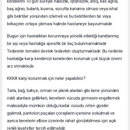
kendilerini 10 gün süreyle halsizlik, iştahsızlık, ateş, kas ağrısı,
baş ağrısı, bulantı, kusma, vücutta kanama olması veya ishal
gibi belirtiler yönünden izlemeli ve bu belirtilerden bir veya
birkaçının ortaya çıkması halinde hastaneye başvurmalıdır.
Bugün için hastalıktan korunmaya yönelik etkinliği kanıtlanmış
bir aşı veya hastalığa spesifik bir ilaç bulunmamaktadır.
Tedavinin temelini destek tedavileri oluşturmaktadır. Bu nedenle
hastalığa karşı kendimizi kenelerden korumak çok büyük önem
arz etmektedir.
KKKA karşı korunmak için neler yapabiliriz?
Tarla, bağ, bahçe, orman ve piknik alanları gibi kene yönünden
riskli alanlara gidilirken, kenelerin vücuda girmesini engellemek
maksadıyla mümkün olduğu kadar vücudu örten giysiler
giyilmeli, pantolon paçaları çorapların içerisine sokulmalı ve
ayrıca kenelerin elbise üzerinde rahat görülebilmesi için açık
renkli kıyafetler tercih edilmelidir.