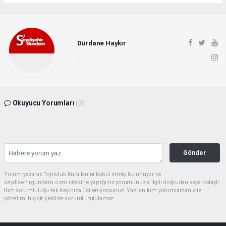
Dürdane Haykır
-
Okuyucu Yorumları
(0)
Gönder
Yorum yazarak Topluluk Kuralları’nı kabul etmiş bulunuyor ve
seydisehirgundem.com sitesine yaptığınız yorumunuzla ilgili doğrudan veya dolaylı
tüm sorumluluğu tek başınıza üstleniyorsunuz. Yazılan tüm yorumlardan site
yönetimi hiçbir şekilde sorumlu tutulamaz.