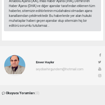
Anadolu Ajansı (AA), İhlas Haber Ajansı (İHA), Demirören
Haber Ajansı (DHA) ve diğer ajanslar tarafından eklenen tüm
haberler, sitemizin editörlerinin müdahalesi olmadan ajans
kanallarından çekilmektedir. Bu haberlerde yer alan hukuki
muhataplar haberi geçen ajanslar olup sitemizin hiç bir
editörü sorumlu tutulamaz...
Enver Haykır
seydisehirgundem@hotmail.com
Okuyucu Yorumları
(0)