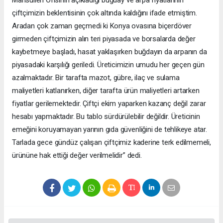
Mahsulleri Ofisinin açıkladığı buğday ve arpa fiyatlarının
çiftçimizin beklentisinin çok altında kaldığını ifade etmiştim.
Aradan çok zaman geçmedi ki Konya ovasına biçerdöver
girmeden çiftçimizin alın teri piyasada ve borsalarda değer
kaybetmeye başladı, hasat yaklaşırken buğdayın da arpanın da
piyasadaki karşılığı geriledi. Üreticimizin umudu her geçen gün
azalmaktadır. Bir tarafta mazot, gübre, ilaç ve sulama
maliyetleri katlanırken, diğer tarafta ürün maliyetleri artarken
fiyatlar gerilemektedir. Çiftçi ekim yaparken kazanç değil zarar
hesabı yapmaktadır. Bu tablo sürdürülebilir değildir. Üreticinin
emeğini koruyamayan yarının gıda güvenliğini de tehlikeye atar.
Tarlada gece gündüz çalışan çiftçimiz kaderine terk edilmemeli,
ürününe hak ettiği değer verilmelidir” dedi.