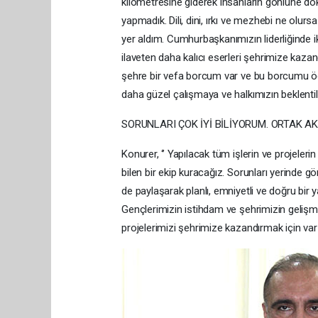
kilometresine giderek insanların gönlüne dok
yapmadık. Dili, dini, ırkı ve mezhebi ne olurs
yer aldım. Cumhurbaşkanımızın liderliğinde ik
ilaveten daha kalıcı eserleri şehrimize kaz
şehre bir vefa borcum var ve bu borcumu öd
daha güzel çalışmaya ve halkımızın beklentil
SORUNLARI ÇOK İYİ BİLİYORUM. ORTAK AK
Konurer, ‘’ Yapılacak tüm işlerin ve projeler
bilen bir ekip kuracağız. Sorunları yerinde 
de paylaşarak planlı, emniyetli ve doğru bir
Gençlerimizin istihdam ve şehrimizin geliş
projelerimizi şehrimize kazandırmak için var