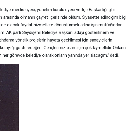
elediye meclis üyesi, yönetim kurulu üyesi ve ilçe Başkanlığı gibi
arasında olmanın gayreti içerisinde oldum. Siyasette edindiğim bilgi
tine olacak faydalı hizmetlere dönüştürmek adına işin mutfağından
libim. AK parti Seydişehir Belediye Başkanı adayı gösterilmem ve
ihdama yönelik projelerin hayata geçirilmesi için sanayicilerin
kolaylığı göstereceğim. Gençlerimiz bizim için çok kıymetlidir. Onların
her görevde belediye olarak onların yanında yer alacağım.’’ dedi.