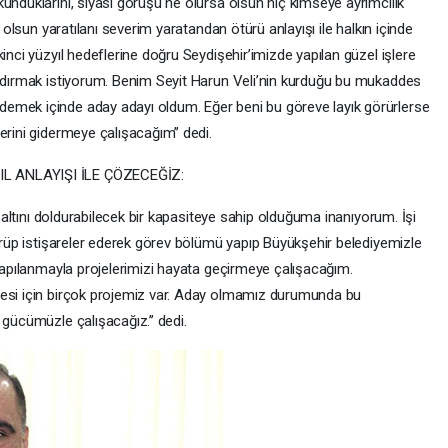
unduklarını, siyasi görüşü ne olursa olsun hiç kimseye ayrımcılık
a olsun yaratılanı severim yaratandan ötürü anlayışı ile halkın içinde
inci yüzyıl hedeflerine doğru Seydişehir’imizde yapılan güzel işlere
andırmak istiyorum. Benim Seyit Harun Veli’nin kurduğu bu mukaddes
emek içinde aday adayı oldum. Eğer beni bu göreve layık görürlerse
erini gidermeye çalışacağım’’ dedi.
IL ANLAYIŞI İLE ÇÖZECEĞİZ:
in altını doldurabilecek bir kapasiteye sahip olduğuma inanıyorum. İşi
görüp istişareler ederek görev bölümü yapıp Büyükşehir belediyemizle
 yapılanmayla projelerimizi hayata geçirmeye çalışacağım.
mesi için birçok projemiz var. Aday olmamız durumunda bu
 gücümüzle çalışacağız.’’ dedi.