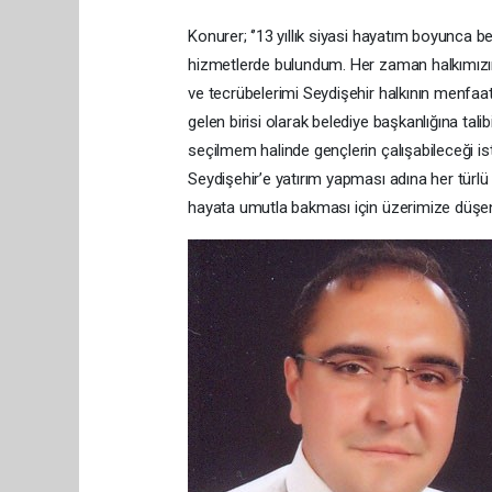
Konurer; ‘’13 yıllık siyasi hayatım boyunca b
hizmetlerde bulundum. Her zaman halkımızın 
ve tecrübelerimi Seydişehir halkının menfaa
gelen birisi olarak belediye başkanlığına ta
seçilmem halinde gençlerin çalışabileceği ist
Seydişehir’e yatırım yapması adına her türlü 
hayata umutla bakması için üzerimize düşen 