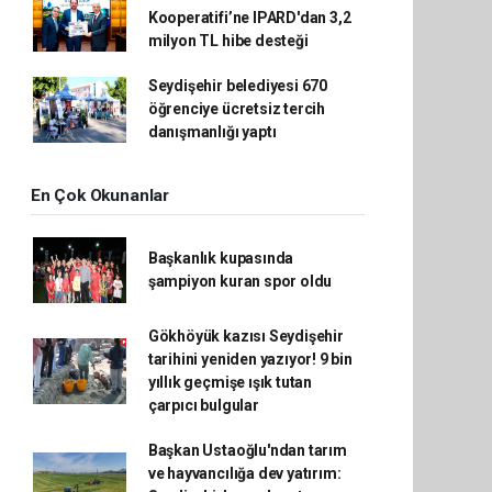
Kooperatifi’ne IPARD'dan 3,2
milyon TL hibe desteği
Seydişehir belediyesi 670
öğrenciye ücretsiz tercih
danışmanlığı yaptı
En Çok Okunanlar
Başkanlık kupasında
şampiyon kuran spor oldu
Gökhöyük kazısı Seydişehir
tarihini yeniden yazıyor! 9 bin
yıllık geçmişe ışık tutan
çarpıcı bulgular
Başkan Ustaoğlu'ndan tarım
ve hayvancılığa dev yatırım: