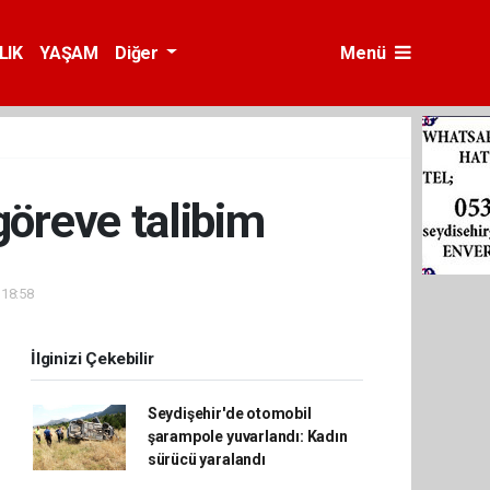
LIK
YAŞAM
Diğer
Menü
öreve talibim
 18:58
İlginizi Çekebilir
Seydişehir'de otomobil
şarampole yuvarlandı: Kadın
sürücü yaralandı