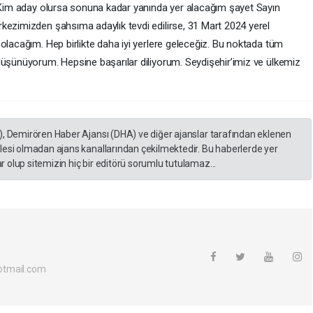
. Kim aday olursa sonuna kadar yanında yer alacağım şayet Sayın
kezimizden şahsıma adaylık tevdi edilirse, 31 Mart 2024 yerel
olacağım. Hep birlikte daha iyi yerlere geleceğiz. Bu noktada tüm
düşünüyorum. Hepsine başarılar diliyorum. Seydişehir’imiz ve ülkemiz
.
), Demirören Haber Ajansı (DHA) ve diğer ajanslar tarafından eklenen
lesi olmadan ajans kanallarından çekilmektedir. Bu haberlerde yer
 olup sitemizin hiç bir editörü sorumlu tutulamaz...
otmail.com