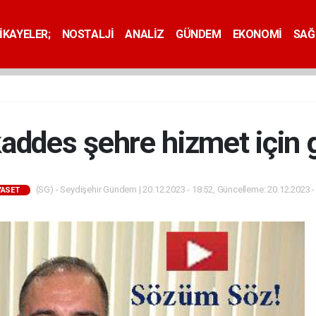
İKAYELER;
NOSTALJİ
ANALİZ
GÜNDEM
EKONOMİ
SAĞ
addes şehre hizmet için g
(SG) - Seydişehir Gündem | 20.12.2023 - 18:52, Güncelleme: 20.12.2023 -
YASET