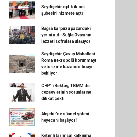
Seydişehir optik ikinci
şubesini hizmete açtı
Bağra karpuzu pazardaki
yerini aldı: Suğla Ovasının
lezzeti sofralara ulaşıyor
Seydişehir Çavuş Mahallesi
Roma nekropolü korunmayı
ve turizme kazandırılmayı
bekliyor
CHP’li Bektaş, TBMM de
cezaevlerinin sorunlarına
dikkat çekti
Akşehir’de sünnet şöleni
heyecanı başlıyor!
Ketenli tarımsal kalkınma