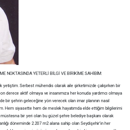
ME NOKTASINDA YETERLİ BİLGİ VE BİRİKİME SAHİBİM:
k yetiştim. Serbest mühendis olarak aile şirketimizde çalışırken bir
son derece aktif olmaya ve insanımıza her konuda yardımcı olmaya
e bir şehrin geleceğine yön verecek olan imar planının nasıl
iyim. Hem siyasette hem de meslek hayatımda elde ettiğim bilgilerimi
üstesna bir yeri olan bu güzel şehre belediye başkanı olarak
nlığı döneminde 2.207 m2 alana sahip olan Seydişehir’in her