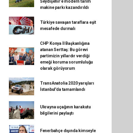
Seydişehir’e modern tarım
makine parkı kazandırıldı
Türkiye savaşan taraflara eşit
mesafede durmalı
CHP Konya İl Başkanlığına
atanan Serttaş: Bu görevi
partimizin yıllardır verdiği
emeği koruma sorumluluğu
olarak görüyorum
TransAnatolia 2020 yarışları
İstanbul'da tamamlandı
Ukrayna uçağının karakutu
bilgilerini paylaştı
Fenerbahçe dışında kimseyle