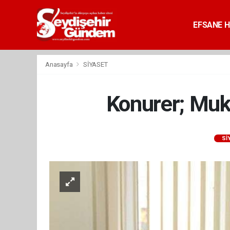
EFSANE H
Anasayfa
SİYASET
Konurer; Muk
Sİ