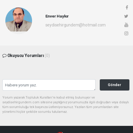
Enver Haykır
seydisehirgundem@hotmail.com
Okuyucu Yorumları
(0)
Gönder
Yorum yazarak Topluluk Kuralları’nı kabul etmiş bulunuyor ve
seydisehirgundem.com sitesine yaptığınız yorumunuzla ilgili doğrudan veya dolaylı
tüm sorumluluğu tek başınıza üstleniyorsunuz. Yazılan tüm yorumlardan site
yönetimi hiçbir şekilde sorumlu tutulamaz.