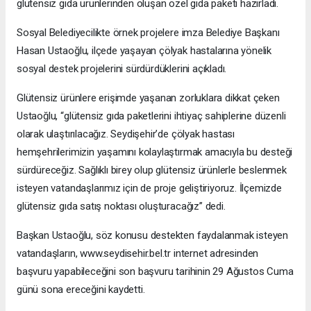
glütensiz gıda ürünlerinden oluşan özel gıda paketi hazırladı.
Sosyal Belediyecilikte örnek projelere imza Belediye Başkanı
Hasan Ustaoğlu, ilçede yaşayan çölyak hastalarına yönelik
sosyal destek projelerini sürdürdüklerini açıkladı.
Glütensiz ürünlere erişimde yaşanan zorluklara dikkat çeken
Ustaoğlu, “glütensiz gıda paketlerini ihtiyaç sahiplerine düzenli
olarak ulaştırılacağız. Seydişehir’de çölyak hastası
hemşehrilerimizin yaşamını kolaylaştırmak amacıyla bu desteği
sürdüreceğiz. Sağlıklı birey olup glütensiz ürünlerle beslenmek
isteyen vatandaşlarımız için de proje geliştiriyoruz. İlçemizde
glütensiz gıda satış noktası oluşturacağız” dedi.
Başkan Ustaoğlu, söz konusu destekten faydalanmak isteyen
vatandaşların, www.seydisehir.bel.tr internet adresinden
başvuru yapabileceğini son başvuru tarihinin 29 Ağustos Cuma
günü sona ereceğini kaydetti.