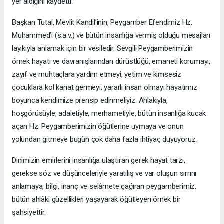
yer aldığını kaydetti.
Başkan Tutal, Mevlit Kandil’inin, Peygamber Efendimiz Hz.
Muhammed’i (s.a.v.) ve bütün insanlığa vermiş olduğu mesajları
layıkıyla anlamak için bir vesiledir. Sevgili Peygamberimizin
örnek hayatı ve davranışlarından dürüstlüğü, emaneti korumayı,
zayıf ve muhtaçlara yardım etmeyi, yetim ve kimsesiz
çocuklara kol kanat germeyi, yararlı insan olmayı hayatımız
boyunca kendimize prensip edinmeliyiz. Ahlakıyla,
hoşgörüsüyle, adaletiyle, merhametiyle, bütün insanlığa kucak
açan Hz. Peygamberimizin öğütlerine uymaya ve onun
yolundan gitmeye bugün çok daha fazla ihtiyaç duyuyoruz.
Dinimizin emirlerini insanlığa ulaştıran gerek hayat tarzı,
gerekse söz ve düşünceleriyle yaratılış ve var oluşun sırrını
anlamaya, bilgi, inanç ve selâmete çağıran peygamberimiz,
bütün ahlâki güzellikleri yaşayarak öğütleyen örnek bir
şahsiyettir.