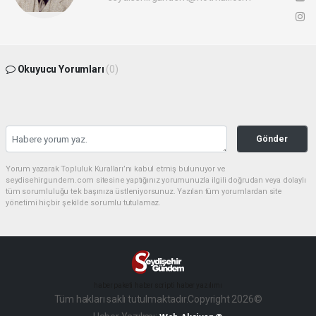
Okuyucu Yorumları
(0)
Gönder
Yorum yazarak Topluluk Kuralları’nı kabul etmiş bulunuyor ve
seydisehirgundem.com sitesine yaptığınız yorumunuzla ilgili doğrudan veya dolaylı
tüm sorumluluğu tek başınıza üstleniyorsunuz. Yazılan tüm yorumlardan site
yönetimi hiçbir şekilde sorumlu tutulamaz.
haber paketi
haber scripti
haber yazılımı
Tüm hakları saklı tutulmaktadır.Copyright 2026©