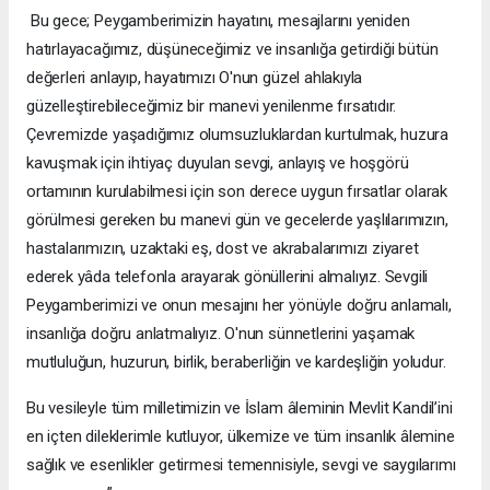
Bu gece; Peygamberimizin hayatını, mesajlarını yeniden
hatırlayacağımız, düşüneceğimiz ve insanlığa getirdiği bütün
değerleri anlayıp, hayatımızı O'nun güzel ahlakıyla
güzelleştirebileceğimiz bir manevi yenilenme fırsatıdır.
Çevremizde yaşadığımız olumsuzluklardan kurtulmak, huzura
kavuşmak için ihtiyaç duyulan sevgi, anlayış ve hoşgörü
ortamının kurulabilmesi için son derece uygun fırsatlar olarak
görülmesi gereken bu manevi gün ve gecelerde yaşlılarımızın,
hastalarımızın, uzaktaki eş, dost ve akrabalarımızı ziyaret
ederek yâda telefonla arayarak gönüllerini almalıyız. Sevgili
Peygamberimizi ve onun mesajını her yönüyle doğru anlamalı,
insanlığa doğru anlatmalıyız. O'nun sünnetlerini yaşamak
mutluluğun, huzurun, birlik, beraberliğin ve kardeşliğin yoludur.
Bu vesileyle tüm milletimizin ve İslam âleminin Mevlit Kandil’ini
en içten dileklerimle kutluyor, ülkemize ve tüm insanlık âlemine
sağlık ve esenlikler getirmesi temennisiyle, sevgi ve saygılarımı