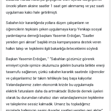
önceki yılların aksine saatler 1 saat geri alınmamış ve yaz saati
uygulaması kalıcı hale getirilmişti.
Sabahın kör karanlığında yollara düşen çalışanların ve
öğrencilerin tepkisini çeken uygulamaya karşı Yenikapı sosyal
yardımlaşma derneği başkanı Yasemin Erdoğan, “Saatler
yeniden geri alınsın” başlıklı imza kampanyasına destek veren
halkın talep ve tepkilerini ilgili bakanlığa ileteceklerini söyledi.
Başkan Yasemin Erdoğan, " “Sabahları gözümüz görerek
emniyet içinde işimize okulumuza gidelim bununla birlikte enerji
tasarrufu sağlansın, çünkü sabahın karanlık saatinde öğrenciler
ve çalışanlarımız bir takım tehlikeyle baş başa kalıyorlar.
Vatandaşlarımız zaten ekonomik krizde bu uygulamayla
elektrik faturaların daha da artmaktadır. Bizlerde dernek üyeleri
olarak bu durumdan rahatsız olan vatandaşlarımızın tepkilerine
ve taleplerine sessiz kalmadık. Umarız bu topladığımız
imzalarla halkımızın sesini duyarlar saatleri yeniden geri alırlar.’’