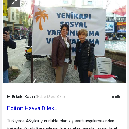
Erkek
|
Kadın
(Haberi Sesli Oku)
Editör: Havva Dilek…
Türkiye’de 45 yıldır yürürlükte olan kış saati uygulamasından
Bakanlar Kurulu Kararıyla geçtiğimiz ekim ayında vazgeçilerek