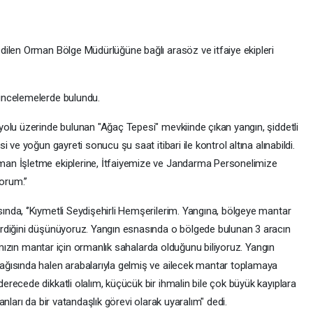
ilen Orman Bölge Müdürlüğüne bağlı arasöz ve itfaiye ekipleri
incelemelerde bulundu.
olu üzerinde bulunan "Ağaç Tepesi" mevkiinde çıkan yangın, şiddetli
 ve yoğun gayreti sonucu şu saat itibari ile kontrol altına alınabildi.
an İşletme ekiplerine, İtfaiyemize ve Jandarma Personelimize
orum.’’
da, ‘’Kıymetli Seydişehirli Hemşerilerim. Yangına, bölgeye mantar
rdiğini düşünüyoruz. Yangın esnasında o bölgede bulunan 3 aracın
şımızın mantar için ormanlık sahalarda olduğunu biliyoruz. Yangın
ğısında halen arabalarıyla gelmiş ve ailecek mantar toplamaya
recede dikkatli olalım, küçücük bir ihmalin bile çok büyük kayıplara
nları da bir vatandaşlık görevi olarak uyaralım" dedi.