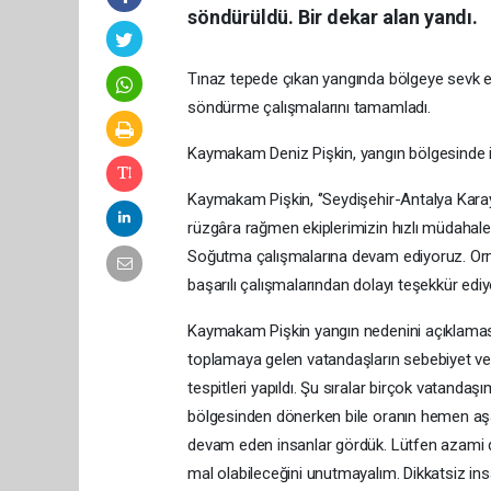
söndürüldü. Bir dekar alan yandı.
Tınaz tepede çıkan yangında bölgeye sevk ed
söndürme çalışmalarını tamamladı.
Kaymakam Deniz Pişkin, yangın bölgesinde 
Kaymakam Pişkin, ‘’Seydişehir-Antalya Karay
rüzgâra rağmen ekiplerimizin hızlı müdahalesi
Soğutma çalışmalarına devam ediyoruz. Orm
başarılı çalışmalarından dolayı teşekkür ediy
Kaymakam Pişkin yangın nedenini açıklamasın
toplamaya gelen vatandaşların sebebiyet ve
tespitleri yapıldı. Şu sıralar birçok vatanda
bölgesinden dönerken bile oranın hemen aşa
devam eden insanlar gördük. Lütfen azami de
mal olabileceğini unutmayalım. Dikkatsiz insa