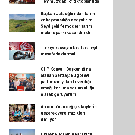
Temmuz'daki kritik toplantıda
Başkan Ustaoğlu'ndan tarım
ve hayvancılığa dev yatırım:
Seydişehir’e modern tarım
makine parkı kazandırıldı
Türkiye savaşan taraflara eşit
mesafede durmalı
CHP Konya İl Başkanlığına
atanan Serttaş: Bu görevi
partimizin yıllardır verdiği
emeği koruma sorumluluğu
olarak görüyorum
Anadolu’nun değı̇şı̇k köylerı̇nı̇
gezerek yerel mïzı̇klerı̇
derliyor
Ukrayna uçağının karakutu