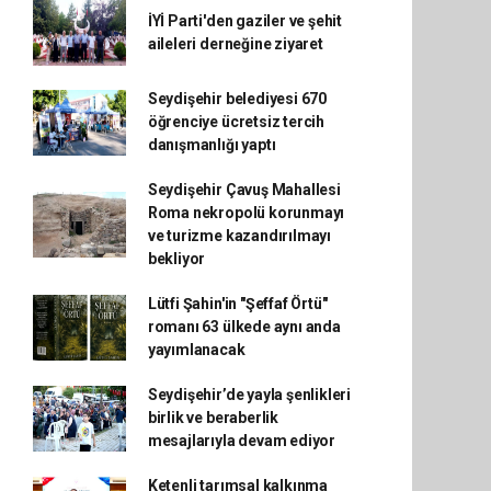
İYİ Parti'den gaziler ve şehit
aileleri derneğine ziyaret
Seydişehir belediyesi 670
öğrenciye ücretsiz tercih
danışmanlığı yaptı
Seydişehir Çavuş Mahallesi
Roma nekropolü korunmayı
ve turizme kazandırılmayı
bekliyor
Lütfi Şahin'in "Şeffaf Örtü"
romanı 63 ülkede aynı anda
yayımlanacak
Seydişehir’de yayla şenlikleri
birlik ve beraberlik
mesajlarıyla devam ediyor
Ketenli tarımsal kalkınma