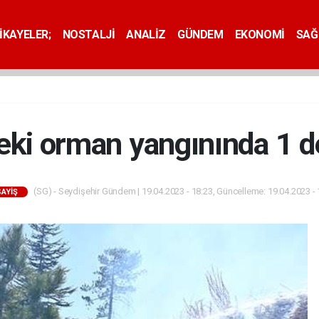
İKAYELER;
NOSTALJİ
ANALİZ
GÜNDEM
EKONOMİ
SAĞ
ki orman yangınında 1 d
(SG) - Seydişehir Gündem | 19.04.2023 - 18:23, Güncelleme: 19.04.2023 - 
AYİŞ