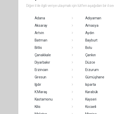
Diğer il ile ilgili veriye ulaşmak için lütfen aşağıdan bir il se
Adana
Adıyaman
Aksaray
Amasya
Artvin
Aydın
Batman
Bayburt
Bitlis
Bolu
Çanakkale
Çankırı
Diyarbakır
Düzce
Erzincan
Erzurum
Giresun
Gümüşhane
Iğdır
Isparta
K.Maraş
Karabük
Kastamonu
Kayseri
Kilis
Kocaeli