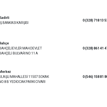
Kadirli
0 (328) 718 13 5
İŞ BANKASI KARŞISI
Bahçe
BAHÇELİEVLER MAH.DEVLET
0 (328) 861 41 4
BAHÇELİ BULVARI NO:11 A
Merkez
ULAŞLI MAHALLESİ 11507 SOKAK
0 (546) 158 81 8
NO:8 B YEDİOCAK PARKI CİVARI