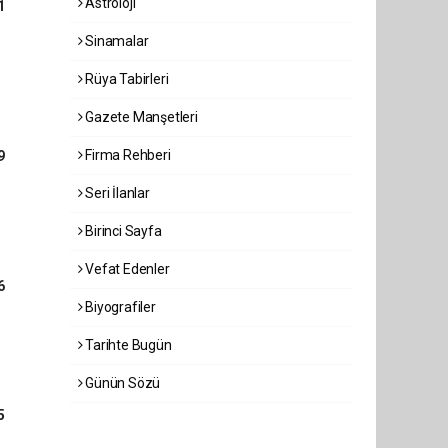
Astroloji
1
Sinamalar
Rüya Tabirleri
Gazete Manşetleri
Firma Rehberi
9
Seri İlanlar
Birinci Sayfa
Vefat Edenler
6
Biyografiler
Tarihte Bugün
Günün Sözü
5