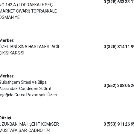
0 (328) 633 33 1
NO:142 A (TOPRAKKALE SEÇ
MARKET CİVARI) TOPRAKKALE
OSMANİYE
Merkez
ÖZEL İBNİ SİNA HASTANESİ ACİL
0 (328) 814 11 9
ÇIKIŞI KARŞISI
Merkez
Gülbahçem Sitesi Ve Bilpa
0 (552) 308 06 2
Arasındaki Caddeden 200mt
aşağıda Cuma Pazarı yolu Üzeri
Düziçi
UZUNBANI MAH.ŞEHİT KOMİSER
0 (553) 911 26 9
MUSTAFA SARI CAD.NO:174