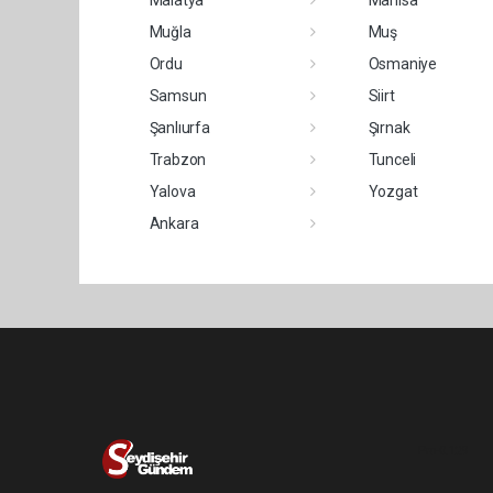
Malatya
Manisa
Muğla
Muş
Ordu
Osmaniye
Samsun
Siirt
Şanlıurfa
Şırnak
Trabzon
Tunceli
Yalova
Yozgat
Ankara
Pro-0.129