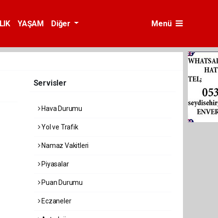
LIK
YAŞAM
Diğer
Menü
Servisler
Hava Durumu
Yol ve Trafik
Namaz Vakitleri
Piyasalar
Puan Durumu
Eczaneler