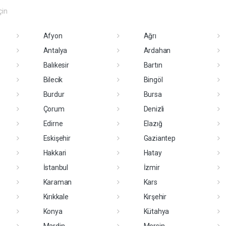
çin
Afyon
Ağrı
Antalya
Ardahan
Balıkesir
Bartın
Bilecik
Bingöl
Burdur
Bursa
Çorum
Denizli
Edirne
Elazığ
Eskişehir
Gaziantep
Hakkari
Hatay
İstanbul
İzmir
Karaman
Kars
Kırıkkale
Kırşehir
Konya
Kütahya