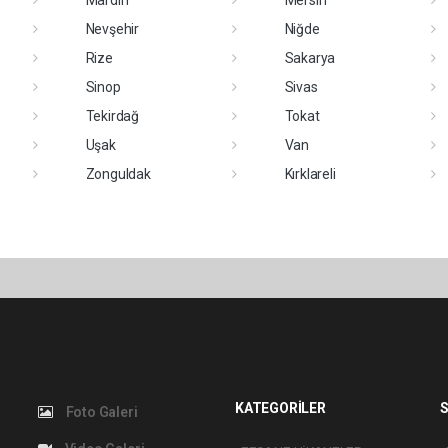
Mardin
Mersin
Nevşehir
Niğde
Rize
Sakarya
Sinop
Sivas
Tekirdağ
Tokat
Uşak
Van
Zonguldak
Kırklareli
KATEGORİLER
S
Foto Galeri