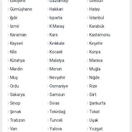
Eskişehir
Gaziantep
Giresun
Gümüşhane
Hakkari
Hatay
Iğdır
Isparta
İstanbul
İzmir
K.Maraş
Karabük
Karaman
Kars
Kastamonu
Kayseri
Kırıkkale
Kırşehir
Kilis
Kocaeli
Konya
Kütahya
Malatya
Manisa
Mardin
Mersin
Muğla
Muş
Nevşehir
Niğde
Ordu
Osmaniye
Rize
Sakarya
Samsun
Siirt
Sinop
Sivas
Şanlıurfa
Şırnak
Tekirdağ
Tokat
Trabzon
Tunceli
Uşak
Van
Yalova
Yozgat