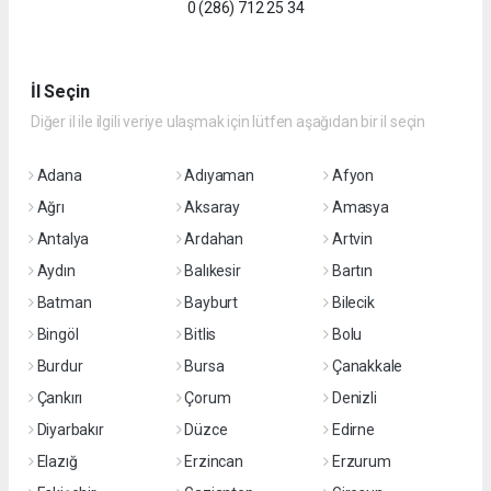
0 (286) 712 25 34
İl Seçin
Diğer il ile ilgili veriye ulaşmak için lütfen aşağıdan bir il seçin
Adana
Adıyaman
Afyon
Ağrı
Aksaray
Amasya
Antalya
Ardahan
Artvin
Aydın
Balıkesir
Bartın
Batman
Bayburt
Bilecik
Bingöl
Bitlis
Bolu
Burdur
Bursa
Çanakkale
Çankırı
Çorum
Denizli
Diyarbakır
Düzce
Edirne
Elazığ
Erzincan
Erzurum