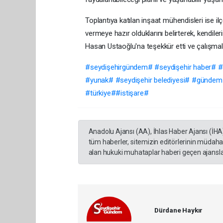
Toplantıya katılan inşaat mühendisleri ise i
vermeye hazır olduklarını belirterek, kendiler
Hasan Ustaoğlu'na teşekkür etti ve çalışmalar
#seydişehirgündem# #seydişehir haber# #s
#yunak# #seydişehir belediyesi# #günde
#türkiye##istişare#
Anadolu Ajansı (AA), İhlas Haber Ajansı (İHA
tüm haberler, sitemizin editörlerinin müdaha
alan hukuki muhataplar haberi geçen ajanslar
Dürdane Haykır