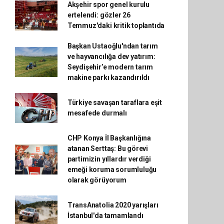
Akşehir spor genel kurulu
ertelendi: gözler 26
Temmuz'daki kritik toplantıda
Başkan Ustaoğlu'ndan tarım
ve hayvancılığa dev yatırım:
Seydişehir’e modern tarım
makine parkı kazandırıldı
Türkiye savaşan taraflara eşit
mesafede durmalı
CHP Konya İl Başkanlığına
atanan Serttaş: Bu görevi
partimizin yıllardır verdiği
emeği koruma sorumluluğu
olarak görüyorum
TransAnatolia 2020 yarışları
İstanbul'da tamamlandı