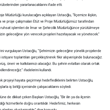
rübelerinden yararlanacaklarını ifade etti.
oje Müdürlüğü kurulacağını açıklayan Ustaoğlu, "İlçemize ilişkin,
a ve proje çalışmaları Etüt ve Proje Müdürlüğümüz tarafından
e ruhsat işlemleri de İmar ve Şehircilik Müdürlüğünce yürütülmeye
n geleceğine yön verecek projeleri hazırlayacak ve yönetecek."
erini vurgulayan Ustaoğlu, "Şehrimizin geleceğine yönelik projelerde
istişare toplantıları gerçekleştirerek fikir alışverişinde bulunacağız.
ş, öneri ve katkılarınızı alacağız. Bu şehrin evlatları olarak ortak
llendireceğiz." ifadelerini kullandı.
ok projeyi hayata geçirmeyi hedeflediklerini belirten Ustaoğlu,
la iş birliği içerisinde çalışacaklarını söyledi.
olüne de dikkat çeken Başkan Ustaoğlu, "Bir ilin ya da ilçenin
ığı hizmetlerle doğru orantılıdır. Hedefimiz, herkesin
 alanları oluşturmaktır." diye konuştu.