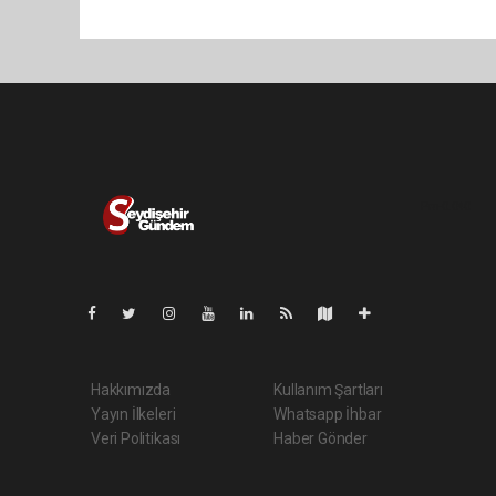
Pro-0.040
Hakkımızda
Kullanım Şartları
Yayın İlkeleri
Whatsapp İhbar
Veri Politikası
Haber Gönder