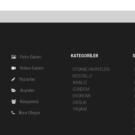
KATEGORİLER
S
Foto Galeri
Video Galeri
EFSANE HİKAYELER;
NOSTALJİ
Yazarlar
ANALİZ
GÜNDEM
Arşivler
EKONOMİ
Künyemiz
SAĞLIK
YAŞAM
Bize Ulaşın