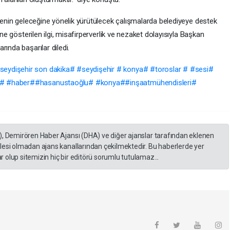
lçenin geleceğine yönelik yürütülecek çalışmalarda belediyeye destek
ine gösterilen ilgi, misafirperverlik ve nezaket dolayısıyla Başkan
ında başarılar diledi.
eydişehir son dakika# #seydişehir # konya# #toroslar # #sesi#
m# #haber##hasanustaoğlu# #konya##inşaatmühendisleri#
), Demirören Haber Ajansı (DHA) ve diğer ajanslar tarafından eklenen
lesi olmadan ajans kanallarından çekilmektedir. Bu haberlerde yer
 olup sitemizin hiç bir editörü sorumlu tutulamaz...