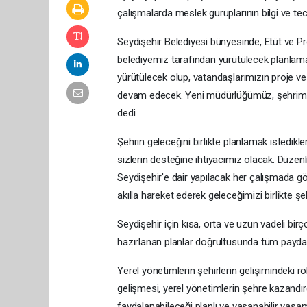
çalışmalarda meslek guruplarının bilgi ve tec
Seydişehir Belediyesi bünyesinde, Etüt ve Pr
belediyemiz tarafından yürütülecek planlam
yürütülecek olup, vatandaşlarımızın proje v
devam edecek. Yeni müdürlüğümüz, şehrimizi
dedi.
Şehrin geleceğini birlikte planlamak istedikl
sizlerin desteğine ihtiyacımız olacak. Düzenli 
Seydişehir'e dair yapılacak her çalışmada görü
akılla hareket ederek geleceğimizi birlikte şeki
Seydişehir için kısa, orta ve uzun vadeli birç
hazırlanan planlar doğrultusunda tüm paydaşlar
Yerel yönetimlerin şehirlerin gelişimindeki r
gelişmesi, yerel yönetimlerin şehre kazandırd
faydalanabileceği planlı ve yaşanabilir yaşam