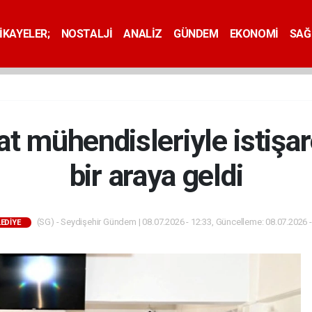
İKAYELER;
NOSTALJİ
ANALİZ
GÜNDEM
EKONOMİ
SAĞ
at mühendisleriyle istişar
bir araya geldi
(SG) - Seydişehir Gündem | 08.07.2026 - 12:33, Güncelleme: 08.07.2026 -
LEDİYE