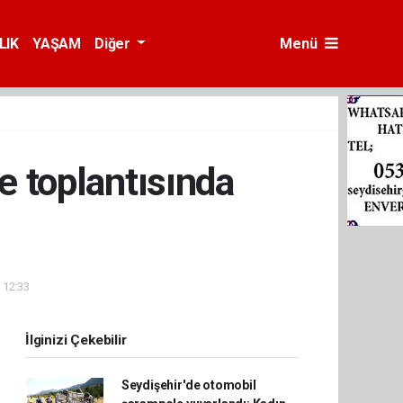
LIK
YAŞAM
Diğer
Menü
e toplantısında
 12:33
İlginizi Çekebilir
Seydişehir'de otomobil