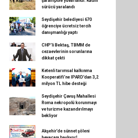
şarampole yuvarlandı: Kadın
sürücü yaralandı
Seydişehir belediyesi 670
öğrenciye ücretsiz tercih
danışmanlığı yaptı
CHP’li Bektaş, TBMM de
cezaevlerinin sorunlarına
dikkat çekti
Ketenli tarımsal kalkınma
Kooperatifi’ne IPARD'dan 3,2
milyon TL hibe desteği
Seydişehir Çavuş Mahallesi
Roma nekropolü korunmayı
ve turizme kazandırılmayı
bekliyor
Akşehir’de sünnet şöleni
heyecanı başlıyor!