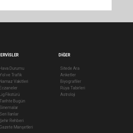
ERVİSLER
DİĞER
Hava Durumu
Sitede Ara
Yol ve Trafik
Anketler
Namaz Vakitleri
Biyografiler
Eczaneler
Rüya Tabirleri
Lig Fikstürü
Astroloji
Tarihte Bugün
Sinemalar
Seri İlanlar
Şehir Rehberi
Gazete Manşetleri