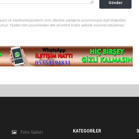
Gönder
unuyor ve seydisehirgundem.com sitesine yaptığınız yorumunuzla ilgili doğrudan
sunuz. Yazılan tüm yorumlardan site yönetimi hiçbir şekilde sorumlu tutulamaz.
KATEGORİLER
S
Foto Galeri