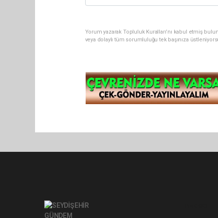
Yorum yazarak Topluluk Kuralları’nı kabul etmiş bul
veya dolaylı tüm sorumluluğu tek başınıza üstleniyor
Pro-0.083