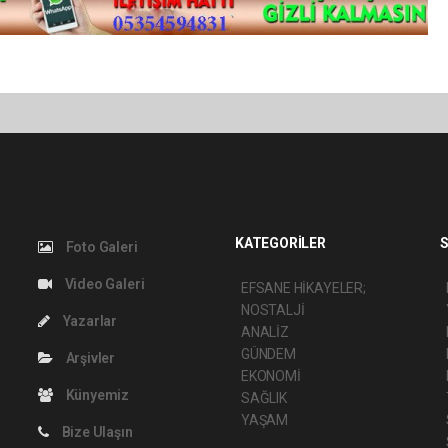
KATEGORİLER
S
Foto Galeri
Video Galeri
EFSANE HİKAYELER;
NOSTALJİ
Yazarlar
ANALİZ
GÜNDEM
Arşivler
EKONOMİ
Künyemiz
SAĞLIK
YAŞAM
Bize Ulaşın