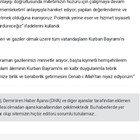
 anlayışı doğrultusunda milletimizin huzuru için çalışmaya devam
memleketim’ anlayışıyla hareket ediyor; yapılan değerlendirme ve
üretmek olduğuna inanıyoruz. Polemik yerine eser ve hizmet siyaseti
düreceğiz” ifadelerini kullandı.
eleri ve gaziler olmak üzere tüm vatandaşların Kurban Bayramı’nı
ahraman gazilerimizi minnetle anıyor; başta kıymetli hemşehrilerim
slam âleminin Kurban Bayramı’nı en kalbi duygularımla tebrik
ize birlik ve beraberlik getirmesini Cenab-ı Allah’tan niyaz ediyorum.”
), Demirören Haber Ajansı (DHA) ve diğer ajanslar tarafından eklenen
lesi olmadan ajans kanallarından çekilmektedir. Bu haberlerde yer
 olup sitemizin hiç bir editörü sorumlu tutulamaz...