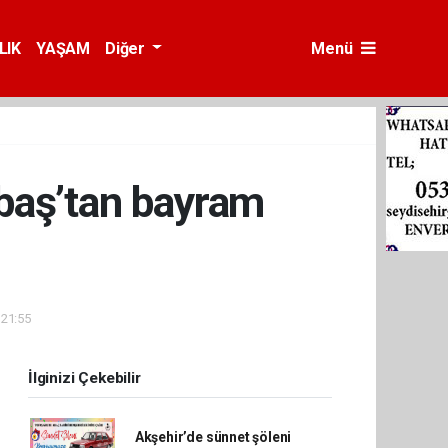
LIK
YAŞAM
Diğer
Menü
abaş’tan bayram
 21:55
İlginizi Çekebilir
Akşehir’de sünnet şöleni