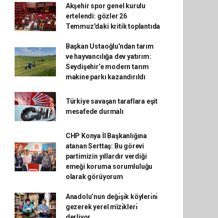
Akşehir spor genel kurulu
ertelendi: gözler 26
Temmuz'daki kritik toplantıda
Başkan Ustaoğlu'ndan tarım
ve hayvancılığa dev yatırım:
Seydişehir’e modern tarım
makine parkı kazandırıldı
Türkiye savaşan taraflara eşit
mesafede durmalı
CHP Konya İl Başkanlığına
atanan Serttaş: Bu görevi
partimizin yıllardır verdiği
emeği koruma sorumluluğu
olarak görüyorum
Anadolu’nun değı̇şı̇k köylerı̇nı̇
gezerek yerel mïzı̇klerı̇
derliyor