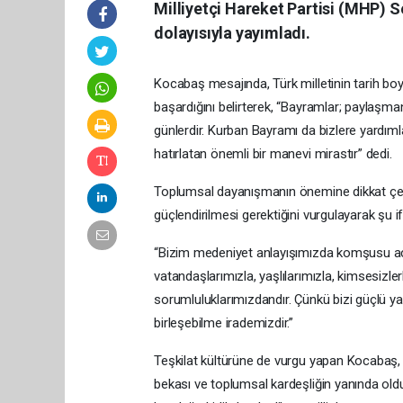
Milliyetçi Hareket Partisi (MHP) 
dolayısıyla yayımladı.
Kocabaş mesajında, Türk milletinin tarih boy
başardığını belirterek, “Bayramlar; paylaşma
günlerdir. Kurban Bayramı da bizlere yardım
hatırlatan önemli bir manevi mirastır” dedi.
Toplumsal dayanışmanın önemine dikkat çeken
güçlendirilmesi gerektiğini vurgulayarak şu if
“Bizim medeniyet anlayışımızda komşusu açk
vatandaşlarımızla, yaşlılarımızla, kimsesiz
sorumluluklarımızdandır. Çünkü bizi güçlü ya
birleşebilme irademizdir.”
Teşkilat kültürüne de vurgu yapan Kocabaş, M
bekası ve toplumsal kardeşliğin yanında oldu