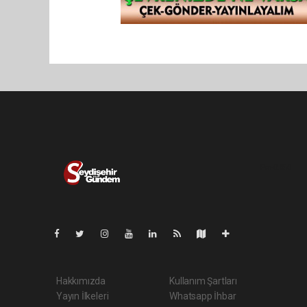
Pro-0.050
Hakkımızda
Kullanım Şartları
Yayın İlkeleri
Whatsapp İhbar