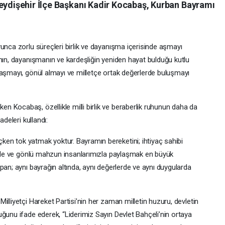
Seydişehir İlçe Başkanı Kadir Kocabaş, Kurban Bayramı
unca zorlu süreçleri birlik ve dayanışma içerisinde aşmayı
nın, dayanışmanın ve kardeşliğin yeniden hayat bulduğu kutlu
laşmayı, gönül almayı ve milletçe ortak değerlerde buluşmayı
 Kocabaş, özellikle milli birlik ve beraberlik ruhunun daha da
adeleri kullandı:
en tok yatmak yoktur. Bayramın bereketini; ihtiyaç sahibi
lerle ve gönlü mahzun insanlarımızla paylaşmak en büyük
pan; aynı bayrağın altında, aynı değerlerde ve aynı duygularda
illiyetçi Hareket Partisi’nin her zaman milletin huzuru, devletin
ğunu ifade ederek, “Liderimiz Sayın Devlet Bahçeli’nin ortaya