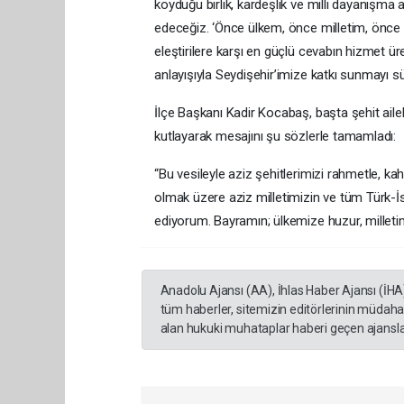
koyduğu birlik, kardeşlik ve milli dayanışma
edeceğiz. ‘Önce ülkem, önce milletim, önce 
eleştirilere karşı en güçlü cevabın hizmet 
anlayışıyla Seydişehir’imize katkı sunmayı sür
İlçe Başkanı Kadir Kocabaş, başta şehit ail
kutlayarak mesajını şu sözlerle tamamladı:
“Bu vesileyle aziz şehitlerimizi rahmetle, k
olmak üzere aziz milletimizin ve tüm Türk-İ
ediyorum. Bayramın; ülkemize huzur, milletim
Anadolu Ajansı (AA), İhlas Haber Ajansı (İHA
tüm haberler, sitemizin editörlerinin müdaha
alan hukuki muhataplar haberi geçen ajanslar