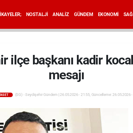
İKAYELER;
NOSTALJİ
ANALİZ
GÜNDEM
EKONOMİ
SAĞ
 ilçe başkanı kadir koc
mesajı
(SG) - Seydişehir Gündem | 26.05.2026 - 21:55, Güncelleme: 26.05.2026 -
YASET