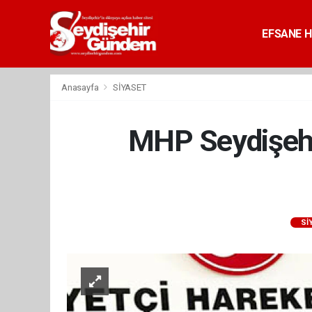
EFSANE H
Anasayfa
SİYASET
MHP Seydişehir
Sİ