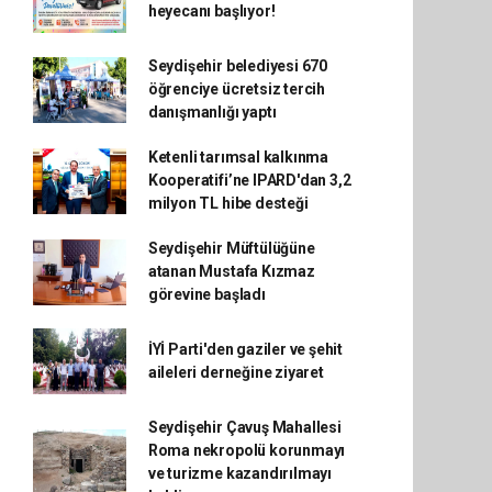
heyecanı başlıyor!
Seydişehir belediyesi 670
öğrenciye ücretsiz tercih
danışmanlığı yaptı
Ketenli tarımsal kalkınma
Kooperatifi’ne IPARD'dan 3,2
milyon TL hibe desteği
Seydişehir Müftülüğüne
atanan Mustafa Kızmaz
görevine başladı
İYİ Parti'den gaziler ve şehit
aileleri derneğine ziyaret
Seydişehir Çavuş Mahallesi
Roma nekropolü korunmayı
ve turizme kazandırılmayı