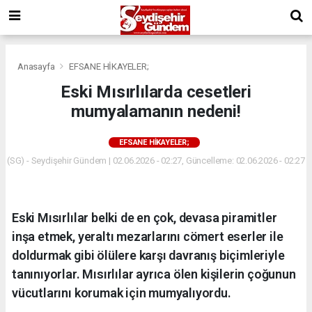
Anasayfa
EFSANE HİKAYELER;
Eski Mısırlılarda cesetleri
mumyalamanın nedeni!
EFSANE HİKAYELER;
(SG) - Seydişehir Gündem | 02.06.2026 - 02:27, Güncelleme: 02.06.2026 - 02:27
Eski Mısırlılar belki de en çok, devasa piramitler
inşa etmek, yeraltı mezarlarını cömert eserler ile
doldurmak gibi ölülere karşı davranış biçimleriyle
tanınıyorlar. Mısırlılar ayrıca ölen kişilerin çoğunun
vücutlarını korumak için mumyalıyordu.