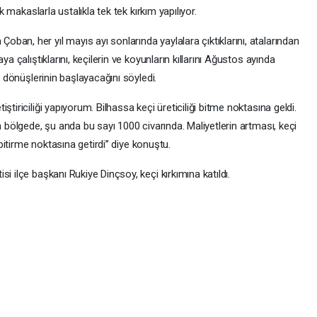
ık makaslarla ustalıkla tek tek kırkım yapılıyor.
an, her yıl mayıs ayı sonlarında yaylalara çıktıklarını, atalarından
a çalıştıklarını, keçilerin ve koyunların kıllarını Ağustos ayında
n dönüşlerinin başlayacağını söyledi.
tiriciliği yapıyorum. Bilhassa keçi üreticiliği bitme noktasına geldi.
n bölgede, şu anda bu sayı 1000 civarında. Maliyetlerin artması, keçi
 bitirme noktasına getirdi’’ diye konuştu.
i ilçe başkanı Rukiye Dinçsoy, keçi kırkımına katıldı.