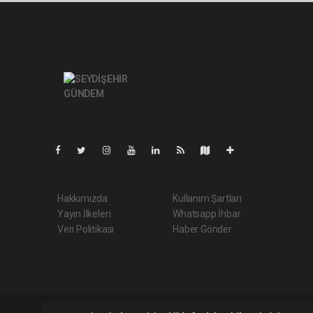
Pro-0.068
Hakkımızda
Kullanım Şartları
Yayın İlkeleri
Whatsapp İhbar
Veri Politikası
Haber Gönder