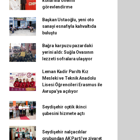
kollarına önemli
görevlendirme
Başkan Ustaoğlu, yeni oto
sanayi esnafıyla kahvaltıda
buluştu
Bağra karpuzu pazardaki
yerini aldı: Suğla Ovasının
lezzeti sofralara ulaşıyor
Leman Kadir Parıltı Kız
Mesleki ve Teknik Anadolu
Lisesi Öğrencileri Erasmus ile
Avrupa’ya açılıyor
Seydişehir optik ikinci
şubesini hizmete açtı
Seydişehir nalçacılılar
grubundan AK Parti’ye ziyaret