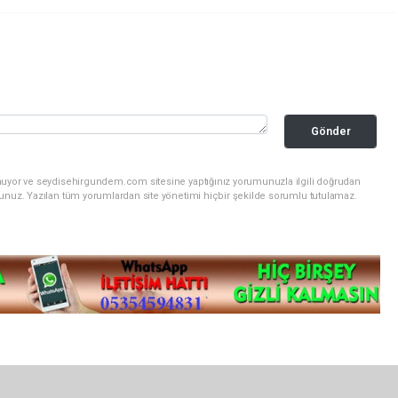
Gönder
unuyor ve seydisehirgundem.com sitesine yaptığınız yorumunuzla ilgili doğrudan
sunuz. Yazılan tüm yorumlardan site yönetimi hiçbir şekilde sorumlu tutulamaz.