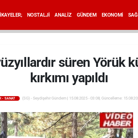
İKAYELER;
NOSTALJİ
ANALİZ
GÜNDEM
EKONOMİ
SAĞ
zyıllardır süren Yörük kü
kırkımı yapıldı
(SG) - Seydişehir Gündem | 15.08.2025 - 03:08, Güncelleme: 15.08.20
 - SANAT