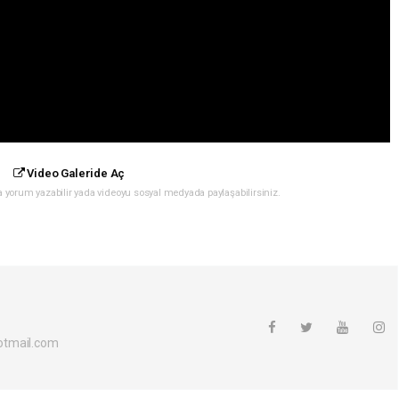
Video Galeride Aç
yorum yazabilir yada videoyu sosyal medyada paylaşabilirsiniz.
otmail.com