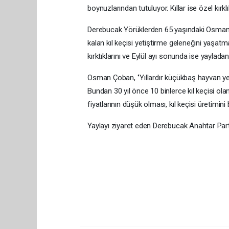
boynuzlarından tutuluyor. Kıllar ise özel kırkl
Derebucak Yörüklerden 65 yaşındaki Osman Çob
kalan kıl keçisi yetiştirme geleneğini yaşatmay
kırktıklarını ve Eylül ayı sonunda ise yaylada
Osman Çoban, ‘’Yıllardır küçükbaş hayvan yetiş
Bundan 30 yıl önce 10 binlerce kıl keçisi ola
fiyatlarının düşük olması, kıl keçisi üretimini
Yaylayı ziyaret eden Derebucak Anahtar Partis