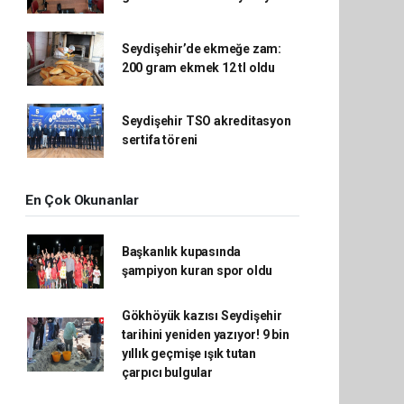
Seydişehir’de ekmeğe zam:
200 gram ekmek 12 tl oldu
Seydişehir TSO akreditasyon
sertifa töreni
En Çok Okunanlar
Başkanlık kupasında
şampiyon kuran spor oldu
Gökhöyük kazısı Seydişehir
tarihini yeniden yazıyor! 9 bin
yıllık geçmişe ışık tutan
çarpıcı bulgular