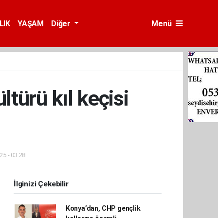
LIK
YAŞAM
Diğer
Menü
ltürü kıl keçisi
25 - 03:28
İlginizi Çekebilir
Konya’dan, CHP gençlik