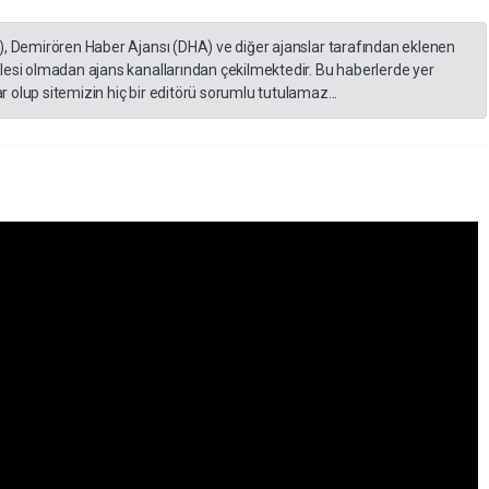
), Demirören Haber Ajansı (DHA) ve diğer ajanslar tarafından eklenen
lesi olmadan ajans kanallarından çekilmektedir. Bu haberlerde yer
 olup sitemizin hiç bir editörü sorumlu tutulamaz...