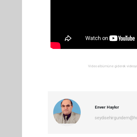
Video albümüne giderek videoya 
Enver Haykır
seydisehirgundem@h