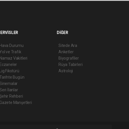
ERVİSLER
DİĞER
Hava Durumu
Sitede Ara
Yol ve Trafik
Anketler
Namaz Vakitleri
Biyografiler
Eczaneler
Rüya Tabirleri
Lig Fikstürü
Astroloji
Tarihte Bugün
Sinemalar
Seri İlanlar
Şehir Rehberi
Gazete Manşetleri