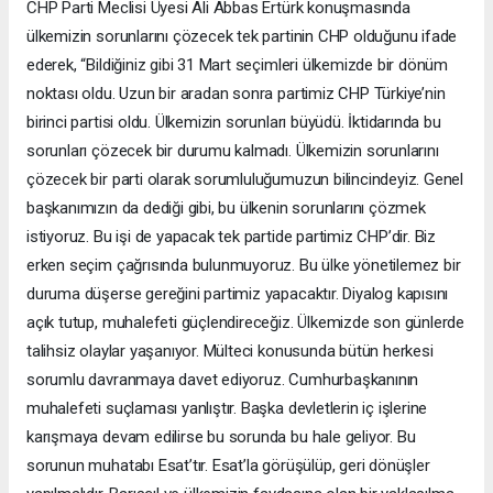
CHP Parti Meclisi Üyesi Ali Abbas Ertürk konuşmasında
ülkemizin sorunlarını çözecek tek partinin CHP olduğunu ifade
ederek, “Bildiğiniz gibi 31 Mart seçimleri ülkemizde bir dönüm
noktası oldu. Uzun bir aradan sonra partimiz CHP Türkiye’nin
birinci partisi oldu. Ülkemizin sorunları büyüdü. İktidarında bu
sorunları çözecek bir durumu kalmadı. Ülkemizin sorunlarını
çözecek bir parti olarak sorumluluğumuzun bilincindeyiz. Genel
başkanımızın da dediği gibi, bu ülkenin sorunlarını çözmek
istiyoruz. Bu işi de yapacak tek partide partimiz CHP’dir. Biz
erken seçim çağrısında bulunmuyoruz. Bu ülke yönetilemez bir
duruma düşerse gereğini partimiz yapacaktır. Diyalog kapısını
açık tutup, muhalefeti güçlendireceğiz. Ülkemizde son günlerde
talihsiz olaylar yaşanıyor. Mülteci konusunda bütün herkesi
sorumlu davranmaya davet ediyoruz. Cumhurbaşkanının
muhalefeti suçlaması yanlıştır. Başka devletlerin iç işlerine
karışmaya devam edilirse bu sorunda bu hale geliyor. Bu
sorunun muhatabı Esat’tır. Esat’la görüşülüp, geri dönüşler