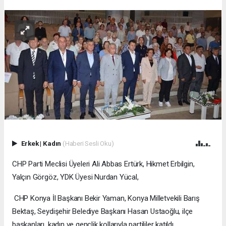
Erkek
|
Kadın
(Haberi Sesli Oku)
CHP Parti Meclisi Üyeleri Ali Abbas Ertürk, Hikmet Erbilgin,
Yalçın Görgöz, YDK Üyesi Nurdan Yücal,
CHP Konya İl Başkanı Bekir Yaman, Konya Milletvekili Barış
Bektaş, Seydişehir Belediye Başkanı Hasan Ustaoğlu, ilçe
başkanları, kadın ve gençlik kollarıyla partililer katıldı.