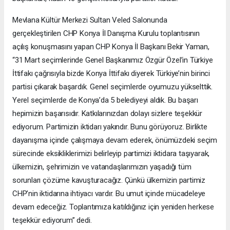
Mevlana Kültür Merkezi Sultan Veled Salonunda
gerçekleştirilen CHP Konya İl Danışma Kurulu toplantısının
açılış konuşmasını yapan CHP Konya İl Başkanı Bekir Yaman,
“31 Mart seçimlerinde Genel Başkanımız Özgür Özel’in Türkiye
İttifakı çağrısıyla bizde Konya İttifakı diyerek Türkiye’nin birinci
partisi çıkarak başardık. Genel seçimlerde oyumuzu yükselttik.
Yerel seçimlerde de Konya’da 5 belediyeyi aldık. Bu başarı
hepimizin başarısıdır. Katkılarınızdan dolayı sizlere teşekkür
ediyorum. Partimizin iktidarı yakındır. Bunu görüyoruz. Birlikte
dayanışma içinde çalışmaya devam ederek, önümüzdeki seçim
sürecinde eksikliklerimizi belirleyip partimizi iktidara taşıyarak,
ülkemizin, şehrimizin ve vatandaşlarımızın yaşadığı tüm
sorunları çözüme kavuşturacağız. Çünkü ülkemizin partimiz
CHP’nin iktidarına ihtiyacı vardır. Bu umut içinde mücadeleye
devam edeceğiz. Toplantımıza katıldığınız için yeniden herkese
teşekkür ediyorum” dedi.